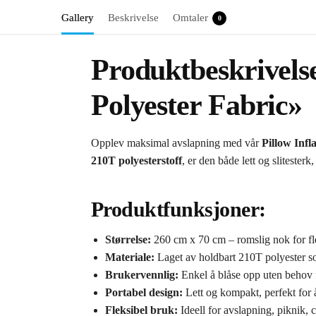
Gallery
Beskrivelse
Omtaler
0
Produktbeskrivelse
Polyester Fabric»
Opplev maksimal avslapning med vår
Pillow Infl
210T polyesterstoff
, er den både lett og slitester
Produktfunksjoner:
Størrelse:
260 cm x 70 cm – romslig nok for flere
Materiale:
Laget av holdbart 210T polyester so
Brukervennlig:
Enkel å blåse opp uten behov f
Portabel design:
Lett og kompakt, perfekt for å
Fleksibel bruk:
Ideell for avslapning, piknik, 