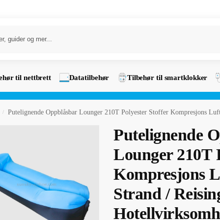
ehør til nettbrett
Datatilbehør
Tilbehør til smartklokker
Putelignende Oppblåsbar Lounger 210T Polyester Stoffer Kompresjons Luftsekk Sofa for Strand 
/
Putelignende 
Lounger 210T P
Kompresjons Lu
Strand / Reising
Hotellvirksomhe