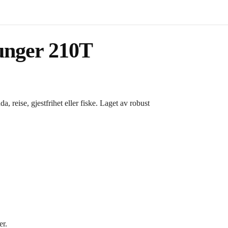
ounger 210T
a, reise, gjestfrihet eller fiske. Laget av robust
er.