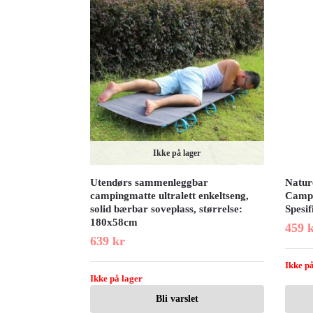
Ikke på lager
Utendørs sammenleggbar
Nature
campingmatte ultralett enkeltseng,
Campi
solid bærbar soveplass, størrelse:
Spesif
180x58cm
459
639
kr
Ikke på
Ikke på lager
Bli varslet