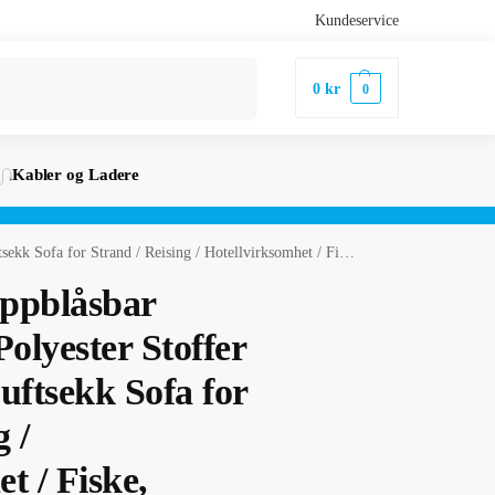
Kundeservice
Søk
0
kr
0
Kabler og Ladere
/ Reising / Hotellvirksomhet / Fiske, Størrelse: 260cm x 70cm (Blå)
Oppblåsbar
olyester Stoffer
ftsekk Sofa for
 /
t / Fiske,