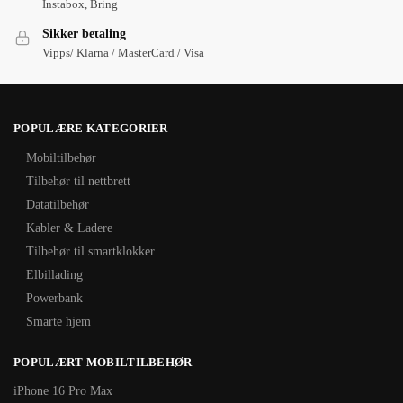
Instabox, Bring
Sikker betaling
Vipps/ Klarna / MasterCard / Visa
POPULÆRE KATEGORIER
Mobiltilbehør
Tilbehør til nettbrett
Datatilbehør
Kabler & Ladere
Tilbehør til smartklokker
Elbillading
Powerbank
Smarte hjem
POPULÆRT MOBILTILBEHØR
iPhone 16 Pro Max