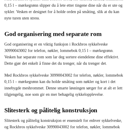
0,15 l – mørkegrønn slipper du å lete etter tingene dine når du er ute og
sykler. Vesken er designet for å holde orden på småting, slik at du kan
nyte turen uten stress.
God organisering med separate rom
God organisering er en viktig funksjon i Rockbros sykkelveske
30990043002 for telefon, nøkler, lommebok 0,15 l – mørkegrønn.
Vesken har separate rom som lar deg sortere eiendelene dine effektivt.
Dette gjør det enkelt å finne det du trenger, når du trenger det.
Med Rockbros sykkelveske 30990043002 for telefon, nøkler, lommebok
0,15 l – mørkegrønn kan du holde småting som nøkler og kort i det
innebygde meshrommet. Denne smarte løsningen sørger for at alt er lett
tilgjengelig, noe som gir en mer behagelig sykkelopplevelse.
Slitesterk og pålitelig konstruksjon
Slitesterk og pålitelig konstruksjon er essensielt for enhver sykkelveske,
og Rockbros sykkelveske 30990043002 for telefon, nøkler, lommebok