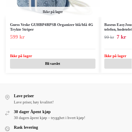
Ikke på lager
Guess Veske GUHBP4RPSB Organizer blå/blå 4G
Baseus EasyJourn
Trykte Striper
telefon, hodetel
599
kr
7
kr
99
kr
Ikke på lager
Ikke på lager
Bli varslet
Lave priser
Lave priser, høy kvalitet!
30 dager Åpent kjøp
30 dagers åpent kjøp – trygghet i hvert kjøp!
Rask levering