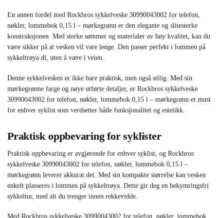
En annen fordel med Rockbros sykkelveske 30990043002 for telefon,
nøkler, lommebok 0,15 l – mørkegrønn er den elegante og slitesterke
konstruksjonen. Med sterke sømmer og materialer av høy kvalitet, kan du
være sikker på at vesken vil vare lenge. Den passer perfekt i lommen på
sykkeltrøya di, uten å være i veien.
Denne sykkelvesken er ikke bare praktisk, men også stilig. Med sin
mørkegrønne farge og nøye utførte detaljer, er Rockbros sykkelveske
30990043002 for telefon, nøkler, lommebok 0,15 l – mørkegrønn et must
for enhver syklist som verdsetter både funksjonalitet og estetikk.
Praktisk oppbevaring for syklister
Praktisk oppbevaring er avgjørende for enhver syklist, og Rockbros
sykkelveske 30990043002 for telefon, nøkler, lommebok 0,15 l –
mørkegrønn leverer akkurat det. Med sin kompakte størrelse kan vesken
enkelt plasseres i lommen på sykkeltrøya. Dette gir deg en bekymringsfri
sykkeltur, med alt du trenger innen rekkevidde.
Med Rockbros sykkelveske 30990043002 for telefon, nøkler, lommebok