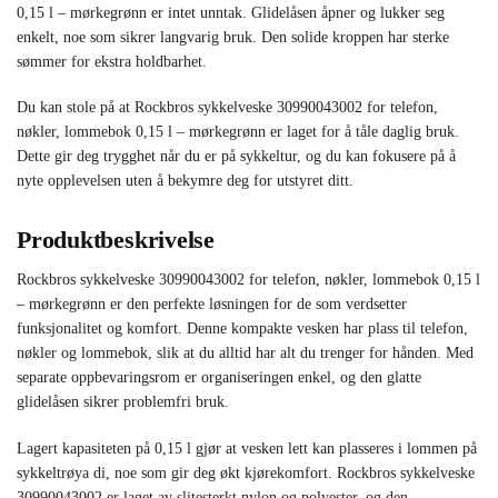
0,15 l – mørkegrønn er intet unntak. Glidelåsen åpner og lukker seg
enkelt, noe som sikrer langvarig bruk. Den solide kroppen har sterke
sømmer for ekstra holdbarhet.
Du kan stole på at Rockbros sykkelveske 30990043002 for telefon,
nøkler, lommebok 0,15 l – mørkegrønn er laget for å tåle daglig bruk.
Dette gir deg trygghet når du er på sykkeltur, og du kan fokusere på å
nyte opplevelsen uten å bekymre deg for utstyret ditt.
Produktbeskrivelse
Rockbros sykkelveske 30990043002 for telefon, nøkler, lommebok 0,15 l
– mørkegrønn er den perfekte løsningen for de som verdsetter
funksjonalitet og komfort. Denne kompakte vesken har plass til telefon,
nøkler og lommebok, slik at du alltid har alt du trenger for hånden. Med
separate oppbevaringsrom er organiseringen enkel, og den glatte
glidelåsen sikrer problemfri bruk.
Lagert kapasiteten på 0,15 l gjør at vesken lett kan plasseres i lommen på
sykkeltrøya di, noe som gir deg økt kjørekomfort. Rockbros sykkelveske
30990043002 er laget av slitesterkt nylon og polyester, og den