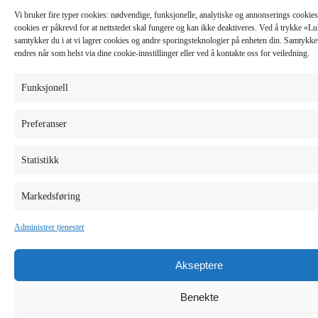
Vi bruker fire typer cookies: nødvendige, funksjonelle, analytiske og annonserings cooki
cookies er påkrevd for at nettstedet skal fungere og kan ikke deaktiveres. Ved å trykke «
samtykker du i at vi lagrer cookies og andre sporingsteknologier på enheten din. Samtykket 
endres når som helst via dine cookie-innstillinger eller ved å kontakte oss for veiledning.
Funksjonell
Preferanser
Statistikk
Markedsføring
Administrer tjenester
Akseptere
Benekte