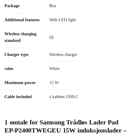
Package
Box
Additional features
With LED light
Wireless charging
Qi
standard
Charger type
Wireless charger
color
White
Maximum power
15 W
Cable included
z kablem USB-C
1 omtale for
Samsung Trådløs Lader Pad
EP-P2400TWEGEU 15W induksjonslader –