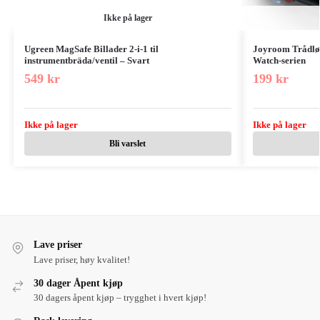
Ikke på lager
Ugreen MagSafe Billader 2-i-1 til
Joyroom Trådløs
instrumentbräda/ventil – Svart
Watch-serien
549
kr
199
kr
Ikke på lager
Ikke på lager
Bli varslet
Lave priser
Lave priser, høy kvalitet!
30 dager Åpent kjøp
30 dagers åpent kjøp – trygghet i hvert kjøp!