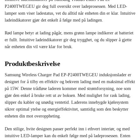
P2400TWEGEU gir deg full oversikt over ladeprosessen. Med LED-
lamper som viser ladestatus, vet du alltid når enheten din er klar. Intuitive
ladeindikatorer gjør det enkelt å følge med på ladingen.
Rød lampe betyr at lading pågår, mens grønn lampe indikerer at batteriet
er fullt. Intuitive ladeindikatorer gir deg trygghet, og du slipper å gjette
når enheten din vil være klar for bruk.
Produktbeskrivelse
Samsung Wireless Charger Pad EP-P2400TWEGEU induksjonslader er
designet for å tilby en effektiv og bekvem lading med en maksimal effekt
på 15W. Denne trådløse laderen kommer med strømforsyning, noe som
gjør den enkel å bruke rett ut av boksen. Med mulighet for rask lading,
slipper du kabler og unødig ventetid. Laderens innebygde kjølesystem
sikrer optimal ytelse og energieffektivitet, samtidig som den beskytter
enheten din mot overoppheting.
Den stilige, hvite designen passer perfekt inn i ethvert interiør, og med
intuitive LED-lamper kan du enkelt følge med på ladeprosessen. Enten