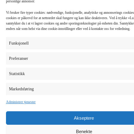
personlige annonser.
Vi bruker fire typer cookies: nødvendige, funksjonelle, analytiske og annonserings cooki
cookies er påkrevd for at nettstedet skal fungere og kan ikke deaktiveres. Ved å trykke «
samtykker du i at vi lagrer cookies og andre sporingsteknologier på enheten din. Samtykket 
endres når som helst via dine cookie-innstillinger eller ved å kontakte oss for veiledning.
Funksjonell
Preferanser
Statistikk
Markedsføring
Administrer tjenester
Akseptere
Benekte