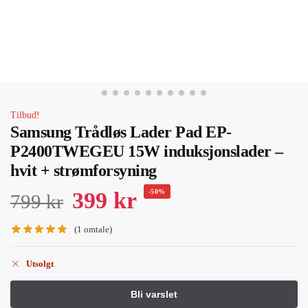
Tilbud!
Samsung Trådløs Lader Pad EP-
P2400TWEGEU 15W induksjonslader –
hvit + strømforsyning
399
kr
-50%
799
kr
(
1
omtale)
Utsolgt