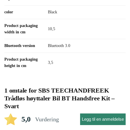
color
Black
Product packaging
10,5
width in cm
Bluetooth version
Bluetooth 3.0
Product packaging
3,5
height in cm
1 omtale for
SBS TEECHANDFREEK
Trådløs høyttaler Bil BT Handsfree Kit –
Svart
5,0
Vurdering
Legg til en anmeldelse