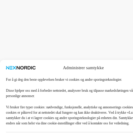
Administrer samtykke
For å gi deg den beste opplevelsen bruker vi cookies og andre sporingsteknologier.
Disse hjelper oss med å forbedre nettstedet, analysere bruk og tilpasse markedsføringen v
personlige annonser.
Vi bruker fire typer cookies: nødvendige, funksjonelle, analytiske og annonserings cooki
cookies er påkrevd for at nettstedet skal fungere og kan ikke deaktiveres. Ved å trykke «
samtykker du i at vi lagrer cookies og andre sporingsteknologier på enheten din. Samtykket 
endres når som helst via dine cookie-innstillinger eller ved å kontakte oss for veiledning.