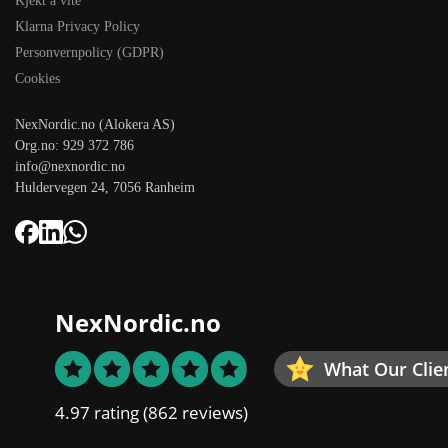
Kjekt å vite
Klarna Privacy Policy
Personvernpolicy (GDPR)
Cookies
NexNordic.no (Alokera AS)
Org.no: 929 372 786
info@nexnordic.no
Huldervegen 24, 7056 Ranheim
NexNordic.no
What Our Clie
4.97 rating
(862 reviews)