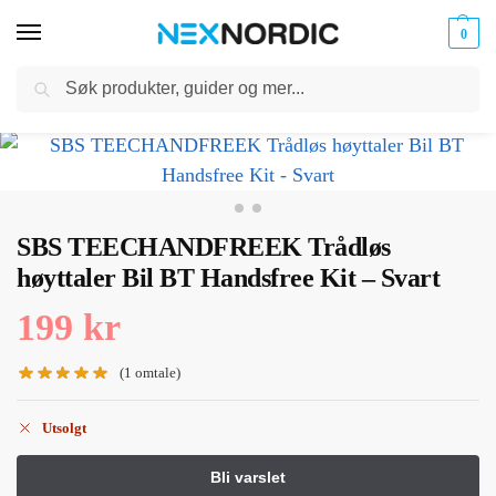
0
Søk
Kabler
ør til
Hjem
Hodetelefoner og Headset
trådløse hodetelefoner
SBS TEECHANDFREEK Trådløs høyttaler Bil BT Handsfree Kit – Svart
og
/
/
/
klokker
Ladere
SBS TEECHANDFREEK Trådløs
høyttaler Bil BT Handsfree Kit – Svart
199
kr
(
1
omtale)
Utsolgt