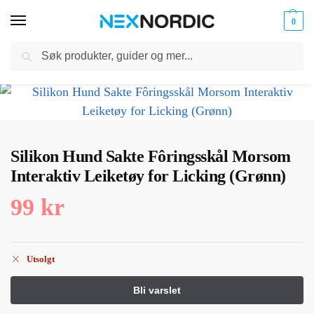
0
Søk
Kabler
ør til
Hjem
Dyreutstyr
Kjæledyrmatskåler
Silikon Hund Sakte Fôringsskål Morsom Interaktiv Leiketøy for Licking (Grønn)
og
/
/
/
klokker
Ladere
Silikon Hund Sakte Fôringsskål Morsom
Interaktiv Leiketøy for Licking (Grønn)
99
kr
Utsolgt