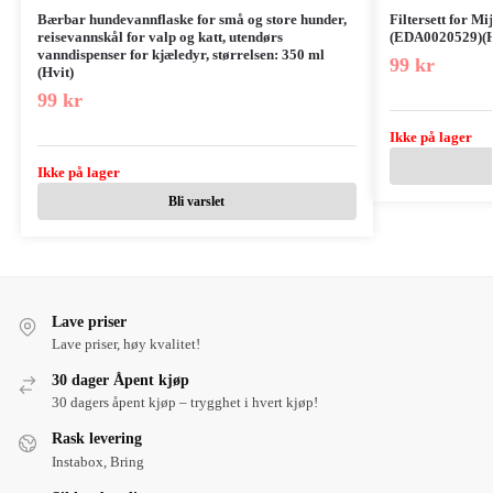
Bærbar hundevannflaske for små og store hunder,
Filtersett for M
reisevannskål for valp og katt, utendørs
(EDA0020529)(H
vanndispenser for kjæledyr, størrelsen: 350 ml
99
kr
(Hvit)
99
kr
Ikke på lager
Ikke på lager
Bli varslet
Lave priser
Lave priser, høy kvalitet!
30 dager Åpent kjøp
30 dagers åpent kjøp – trygghet i hvert kjøp!
Rask levering
Instabox, Bring