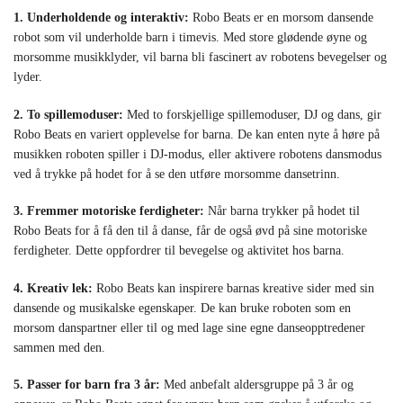
1. Underholdende og interaktiv:
Robo Beats er en morsom dansende
robot som vil underholde barn i timevis. Med store glødende øyne og
morsomme musikklyder, vil barna bli fascinert av robotens bevegelser og
lyder.
2. To spillemoduser:
Med to forskjellige spillemoduser, DJ og dans, gir
Robo Beats en variert opplevelse for barna. De kan enten nyte å høre på
musikken roboten spiller i DJ-modus, eller aktivere robotens dansmodus
ved å trykke på hodet for å se den utføre morsomme dansetrinn.
3. Fremmer motoriske ferdigheter:
Når barna trykker på hodet til
Robo Beats for å få den til å danse, får de også øvd på sine motoriske
ferdigheter. Dette oppfordrer til bevegelse og aktivitet hos barna.
4. Kreativ lek:
Robo Beats kan inspirere barnas kreative sider med sin
dansende og musikalske egenskaper. De kan bruke roboten som en
morsom danspartner eller til og med lage sine egne danseopptredener
sammen med den.
5. Passer for barn fra 3 år:
Med anbefalt aldersgruppe på 3 år og