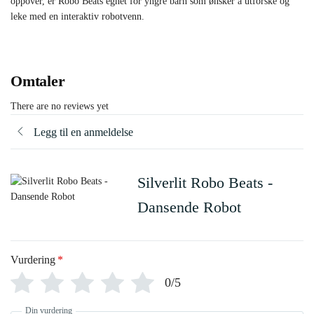
oppover, er Robo Beats egnet for yngre barn som ønsker å utforske og
leke med en interaktiv robotvenn.
Omtaler
There are no reviews yet
Legg til en anmeldelse
Silverlit Robo Beats -
Dansende Robot
Vurdering
*
0/5
Din vurdering