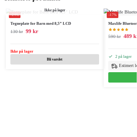
Ikke på lager
-24%
-17%
Tegneplate for Barn med 8,5” LCD
Maxlife Bluetoot
99
kr
130
kr
489
k
590
kr
Ikke på lager
2 på lager
Bli varslet
Estimert l