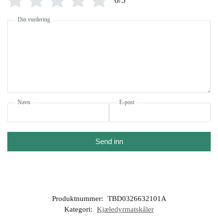
0/5
Din vurdering
Navn
E-post
Send inn
Produktnummer:
TBD0326632101A
Kategori:
Kjæledyrmatskåler