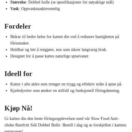
Størrelse
: Dobbel bolle (se spesifikasjoner for nøyaktige mål)
Vask
: Oppvaskmaskinvennlig
Fordeler
Bidrar til bedre helse for katten din ved å redusere hastigheten på
fôrinntaket.
Holdbar og lett å rengjøre, noe som sikrer langvarig bruk.
Designet for å passe kattes naturlige spisevaner.
Ideell for
Katter i alle aldre som trenger en trygg og effektiv måte å spise på.
Kjæledyreier som ønsker en stilfull og funksjonell fôringsløsning.
Kjøp Nå!
Gi katten din den beste fôringsopplevelsen med vår Slow Food Anti-
choke Rustfritt Stål Dobbel Bolle. Bestill i dag og se forskjellen i kattens
spisevaner!