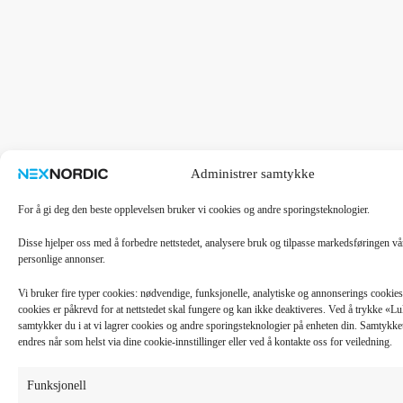
Administrer samtykke
For å gi deg den beste opplevelsen bruker vi cookies og andre sporingsteknologier.
Disse hjelper oss med å forbedre nettstedet, analysere bruk og tilpasse markedsføringen v
personlige annonser.
Vi bruker fire typer cookies: nødvendige, funksjonelle, analytiske og annonserings cooki
cookies er påkrevd for at nettstedet skal fungere og kan ikke deaktiveres. Ved å trykke «
samtykker du i at vi lagrer cookies og andre sporingsteknologier på enheten din. Samtykket 
endres når som helst via dine cookie-innstillinger eller ved å kontakte oss for veiledning.
Funksjonell