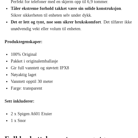
Perfekt for telefoner med en skjerm opp til 6,9 tommer.
Tåler ekstreme forhold takket være sin solide konstruksjon
.
Sikrer sikkerheten til enheten selv under dykk.
Det er lett og tynt, noe som sikrer brukskomfort
. Det tilfører ikke
unødvendig vekt eller volum til enheten.
Produktegenskaper:
100% Original
Pakket i originalemballasje
Gir full vanntett og støvtett IPX8
Nøyaktig laget
Vanntett opptil 30 meter
Farge: transparent
Sett inkluderer:
2 x Spigen A601 Etuier
1 x Snor