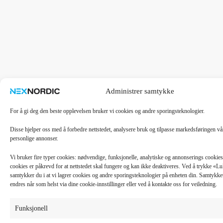
Administrer samtykke
For å gi deg den beste opplevelsen bruker vi cookies og andre sporingsteknologier.
Disse hjelper oss med å forbedre nettstedet, analysere bruk og tilpasse markedsføringen v
personlige annonser.
Vi bruker fire typer cookies: nødvendige, funksjonelle, analytiske og annonserings cooki
cookies er påkrevd for at nettstedet skal fungere og kan ikke deaktiveres. Ved å trykke «
samtykker du i at vi lagrer cookies og andre sporingsteknologier på enheten din. Samtykket 
endres når som helst via dine cookie-innstillinger eller ved å kontakte oss for veiledning.
Funksjonell