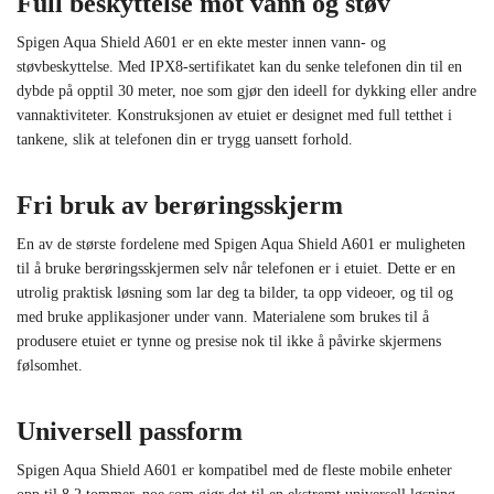
Full beskyttelse mot vann og støv
Spigen Aqua Shield A601 er en ekte mester innen vann- og
støvbeskyttelse. Med IPX8-sertifikatet kan du senke telefonen din til en
dybde på opptil 30 meter, noe som gjør den ideell for dykking eller andre
vannaktiviteter. Konstruksjonen av etuiet er designet med full tetthet i
tankene, slik at telefonen din er trygg uansett forhold.
Fri bruk av berøringsskjerm
En av de største fordelene med Spigen Aqua Shield A601 er muligheten
til å bruke berøringsskjermen selv når telefonen er i etuiet. Dette er en
utrolig praktisk løsning som lar deg ta bilder, ta opp videoer, og til og
med bruke applikasjoner under vann. Materialene som brukes til å
produsere etuiet er tynne og presise nok til ikke å påvirke skjermens
følsomhet.
Universell passform
Spigen Aqua Shield A601 er kompatibel med de fleste mobile enheter