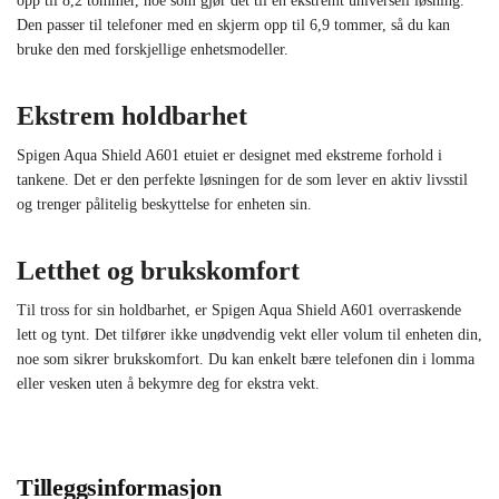
opp til 8,2 tommer, noe som gjør det til en ekstremt universell løsning.
Den passer til telefoner med en skjerm opp til 6,9 tommer, så du kan
bruke den med forskjellige enhetsmodeller.
Ekstrem holdbarhet
Spigen Aqua Shield A601 etuiet er designet med ekstreme forhold i
tankene. Det er den perfekte løsningen for de som lever en aktiv livsstil
og trenger pålitelig beskyttelse for enheten sin.
Letthet og brukskomfort
Til tross for sin holdbarhet, er Spigen Aqua Shield A601 overraskende
lett og tynt. Det tilfører ikke unødvendig vekt eller volum til enheten din,
noe som sikrer brukskomfort. Du kan enkelt bære telefonen din i lomma
eller vesken uten å bekymre deg for ekstra vekt.
Tilleggsinformasjon