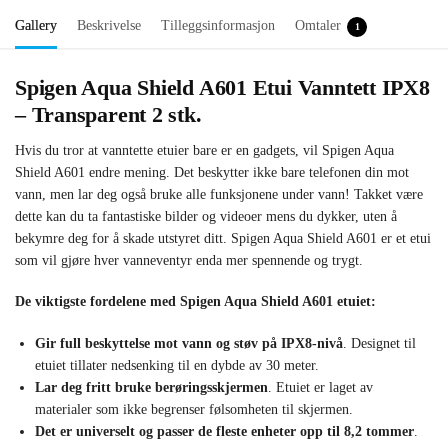
Gallery
Beskrivelse
Tilleggsinformasjon
Omtaler
1
Spigen Aqua Shield A601 Etui Vanntett IPX8
– Transparent 2 stk.
Hvis du tror at vanntette etuier bare er en gadgets, vil Spigen Aqua
Shield A601 endre mening. Det beskytter ikke bare telefonen din mot
vann, men lar deg også bruke alle funksjonene under vann! Takket være
dette kan du ta fantastiske bilder og videoer mens du dykker, uten å
bekymre deg for å skade utstyret ditt. Spigen Aqua Shield A601 er et etui
som vil gjøre hver vanneventyr enda mer spennende og trygt.
De viktigste fordelene med Spigen Aqua Shield A601 etuiet:
Gir full beskyttelse mot vann og støv på IPX8-nivå
. Designet til
etuiet tillater nedsenking til en dybde av 30 meter.
Lar deg fritt bruke berøringsskjermen
. Etuiet er laget av
materialer som ikke begrenser følsomheten til skjermen.
Det er universelt og passer de fleste enheter opp til 8,2 tommer
.