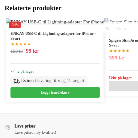
Relaterte produkter
-34%
ENKAY USB-C til Lightning-adapter for iPhone -
Svart
Spigen Slim Armo
Svart
99
kr
150
kr
399
kr
2 på lager
Ikke på lager
Estimert levering: tirsdag 11. august
Legg i handlekurv
Lave priser
Lave priser, høy kvalitet!