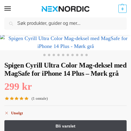
0
Søk
Kabler
ør til
Hjem
Mobiltilbehør
iPhone Tilbehør
iPhone 14 Plus
Spigen Cyrill Ultra Color Mag-deksel med MagSafe for iPhone 14 Plus – Mørk grå
og
/
/
/
/
klokker
Ladere
Spigen Cyrill Ultra Color Mag-deksel med
MagSafe for iPhone 14 Plus – Mørk grå
299
kr
(
1
omtale)
Utsolgt