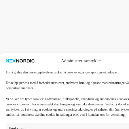
Administrer samtykke
For å gi deg den beste opplevelsen bruker vi cookies og andre sporingsteknologier.
Disse hjelper oss med å forbedre nettstedet, analysere bruk og tilpasse markedsføringen v
personlige annonser.
Vi bruker fire typer cookies: nødvendige, funksjonelle, analytiske og annonserings cooki
cookies er påkrevd for at nettstedet skal fungere og kan ikke deaktiveres. Ved å trykke «
samtykker du i at vi lagrer cookies og andre sporingsteknologier på enheten din. Samtykket 
endres når som helst via dine cookie-innstillinger eller ved å kontakte oss for veiledning.
Funksjonell