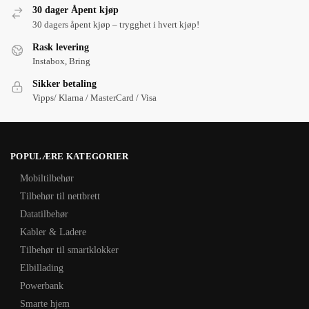
30 dager Åpent kjøp
30 dagers åpent kjøp – trygghet i hvert kjøp!
Rask levering
Instabox, Bring
Sikker betaling
Vipps/ Klarna / MasterCard / Visa
POPULÆRE KATEGORIER
Mobiltilbehør
Tilbehør til nettbrett
Datatilbehør
Kabler & Ladere
Tilbehør til smartklokker
Elbillading
Powerbank
Smarte hjem