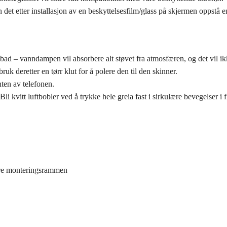
det etter installasjon av en beskyttelsesfilm/glass på skjermen oppstå en
 et bad – vanndampen vil absorbere alt støvet fra atmosfæren, og det vil ik
uk deretter en tørr klut for å polere den til den skinner.
ten av telefonen.
vitt luftbobler ved å trykke hele greia fast i sirkulære bevegelser i fler
være monteringsrammen