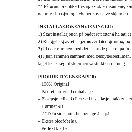
** På grunn av ulike fresing av skjermkantene, kan 
naturlig situasjon og avhenger av selve skjermen.
INSTALLASJONSANVISNINGER:
1) Start installasjonen på badet rett etter å ha tatt
2) Rengjør og avfett skjermoverflaten grundig, og br
3) Plasser rammen med det usikrede glasset på fron
4) Fjern rammen sammen med beskyttelsesfilmen. Bli k
laget fester seg til skjermen så sterkt som mulig.
PRODUKTEGENSKAPER:
– 100% Original
– Pakket i original emballasje
– Eksepsjonell enkelhet ved installasjon takket 
– Hardhet 9H
– 2.5D freste kanter behagelige å ta på
– Ekstra oleofobt lag
– Perfekt klarhet