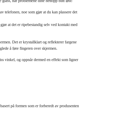
glass, har problemene dine nettopp blitt løst!
av telefonen, noe som gjør at du kan plassere det
gjør at det er ripebestandig selv ved kontakt med
ermen. Det er krystallklart og reflekterer fargene
 glede å føre fingeren over skjermen.
viss vinkel, og oppnår dermed en effekt som ligner
g basert på formen som er forberedt av produsenten