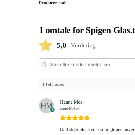
Producer code
1 omtale for
Spigen Glas.
5,0
Vurdering
1-1 of 1 review
Hanne Moe
anmeldelser
God skjermbeskytter som gir personvern