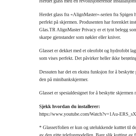
Herdet glass med en revolusjonerende installasjons
Herdet glass fra «AlignMaster»-serien fra Spigen h
perfekt på skjermen. Produsenten har forenklet insta
Glas.TR AlignMaster Privacy er et tynt belegg som 
skarpe gjenstander som nøkler eller kniver.
Glasset er dekket med et oleofobt og hydrofobt lag 
som vises perfekt. Det påvirker heller ikke berørin
Dessuten har det en ekstra funksjon for å beskytte
den på minibankskjermer.
Glasset er spesialdesignet for å beskytte skjermen 
Sjekk hvordan du installerer:
https://www.youtube.com/Watch?v=1Au-ERS_sX
* Glasset/folien er kun og utelukkende kutttet til
av den gitte telefonmodellen. Bare slik kutting av f