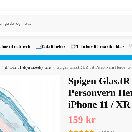
ehør til nettbrett
Datatilbehør
Tilbehør til smartklokker
iPhone 11 skjermbeskyttere
Spigen Glas.tR EZ Fit Personvern Herdet Gl
/
/
Spigen Glas.tR
Personvern Her
iPhone 11 / XR
159
kr
(
1
omtale)