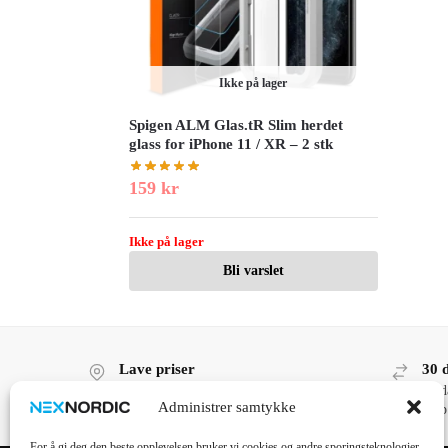
Ikke på lager
Spigen ALM Glas.tR Slim herdet
glass for iPhone 11 / XR – 2 stk
159
kr
Ikke på lager
Bli varslet
Lave priser
30 
Lave priser, høy kvalitet!
30 d
Administrer samtykke
kjøp
For å gi deg den beste opplevelsen bruker vi cookies og andre sporingsteknologier.