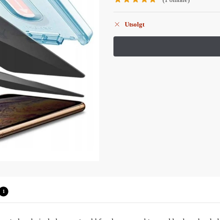
Utsolgt
1