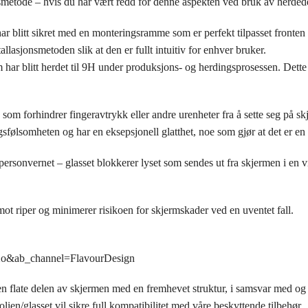
metode – hvis du har vært redd for denne aspekten ved bruk av herdede 
ar blitt sikret med en monteringsramme som er perfekt tilpasset fronten 
llasjonsmetoden slik at den er fullt intuitiv for enhver bruker.
har blitt herdet til 9H under produksjons- og herdingsprosessen. Dette 
som forhindrer fingeravtrykk eller andre urenheter fra å sette seg på skj
gsfølsomheten og har en eksepsjonell glatthet, noe som gjør at det er en
 personvernet – glasset blokkerer lyset som sendes ut fra skjermen i en 
mot riper og minimerer risikoen for skjermskader ved en uventet fall.
o&ab_channel=FlavourDesign
 den flate delen av skjermen med en fremhevet struktur, i samsvar med o
olien/glasset vil sikre full kompatibilitet med våre beskyttende tilbehør.