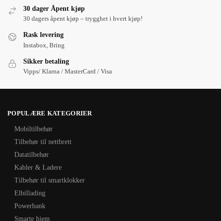
30 dager Åpent kjøp
30 dagers åpent kjøp – trygghet i hvert kjøp!
Rask levering
Instabox, Bring
Sikker betaling
Vipps/ Klarna / MasterCard / Visa
POPULÆRE KATEGORIER
Mobiltilbehør
Tilbehør til nettbrett
Datatilbehør
Kabler & Ladere
Tilbehør til smartklokker
Elbillading
Powerbank
Smarte hjem