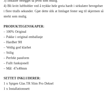
3) Installer belegget så jevnt som mulig.
4) Bli kvitt luftbobler ved å trykke hele greia hardt i sirkulære bevegelser
i flere titalls sekunder. Gjør dette slik at limlaget fester seg til skjermen så
sterkt som mulig.
PRODUKTEGENSKAPER:
– 100% Original
– Pakke i original emballasje
– Hardhet 9H
– Veldig god klarhet
– Stilig
– Perfekt passform
– Fullt funksjonell
– Mål: 47x40mm
SETTET INKLUDERER:
1 x Spigen Glas.TR Slim Pro Deksel
1 x Installationssett