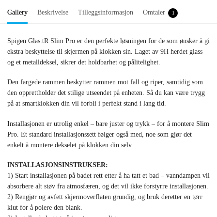
Gallery
Beskrivelse
Tilleggsinformasjon
Omtaler
1
Spigen Glas.tR Slim Pro er den perfekte løsningen for de som ønsker å gi
ekstra beskyttelse til skjermen på klokken sin. Laget av 9H herdet glass
og et metalldeksel, sikrer det holdbarhet og pålitelighet.
Den fargede rammen beskytter rammen mot fall og riper, samtidig som
den opprettholder det stilige utseendet på enheten. Så du kan være trygg
på at smartklokken din vil forbli i perfekt stand i lang tid.
Installasjonen er utrolig enkel – bare juster og trykk – for å montere Slim
Pro. Et standard installasjonssett følger også med, noe som gjør det
enkelt å montere dekselet på klokken din selv.
INSTALLASJONSINSTRUKSER:
1) Start installasjonen på badet rett etter å ha tatt et bad – vanndampen vil
absorbere alt støv fra atmosfæren, og det vil ikke forstyrre installasjonen.
2) Rengjør og avfett skjermoverflaten grundig, og bruk deretter en tørr
klut for å polere den blank.