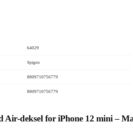
64029
Spigen
8809710756779
8809710756779
d Air-deksel for iPhone 12 mini – Ma