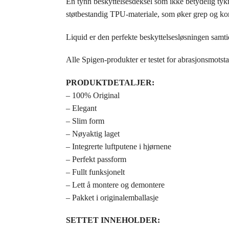
En tynn beskyttelsesdeksel som ikke betydelig tykn
støtbestandig TPU-materiale, som øker grep og komfo
Liquid er den perfekte beskyttelsesløsningen samt
Alle Spigen-produkter er testet for abrasjonsmotsta
PRODUKTDETALJER:
– 100% Original
– Elegant
– Slim form
– Nøyaktig laget
– Integrerte luftputene i hjørnene
– Perfekt passform
– Fullt funksjonelt
– Lett å montere og demontere
– Pakket i originalemballasje
SETTET INNEHOLDER: