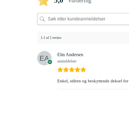
5,0
Vurdering
1-1 of 1 review
Elin Andersen
anmeldelser
Enkel, stilren og beskyttende deksel fo