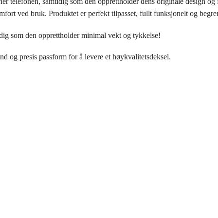
er telefonen, samtidig som den opprettholder dens originale design og fo
rt ved bruk. Produktet er perfekt tilpasset, fullt funksjonelt og begrens
idig som den opprettholder minimal vekt og tykkelse!
nd og presis passform for å levere et høykvalitetsdeksel.