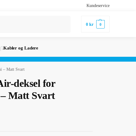
Kundeservice
Søk
0
kr
0
Kabler og Ladere
i – Matt Svart
ir-deksel for
 – Matt Svart