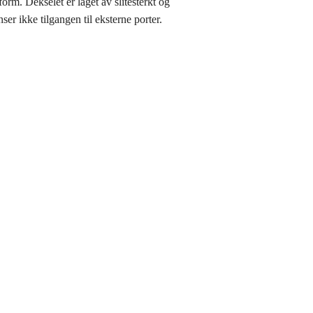
rm. Dekselet er laget av slitesterkt og
er ikke tilgangen til eksterne porter.