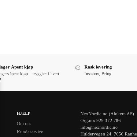
dager Åpent kjøp
Rask levering
agers åpent kjøp – trygghet i hvert
Instabox, Bring
!
HJELP
NexNordic.no (Alokera AS)
Org.no: 929 372 786
Om oss
info@nexnordic.no
Kundeservice
Huldervegen 24, 7056 Ranh