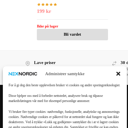
199
kr
Ikke på lager
Bli varslet
Lave priser
30 
Lave priser, høy kvalitet!
30 d
Administrer samtykke
kjøp
For å gi deg den beste opplevelsen bruker vi cookies og andre sporingsteknologier.
Disse hjelper oss med å forbedre nettstedet, analysere bruk og tilpasse
markedsføringen vår med for eksempel personlige annonser.
POPULÆRE
POPULÆRT
KATEGORIER
MOBILTILBEHØR
Vi bruker fire typer cookies: nødvendige, funksjonelle, analytiske og annonserings
cookies. Nødvendige cookies er påkrevd for at nettstedet skal fungere og kan ikke
Mobiltilbehør
iPhone 16 Pro Max
deaktiveres. Ved å trykke «Lukk og godkjenn» samtykker du i at vi lagrer cookies
og andre sporingsteknologier på enheten din. Samtykket er frivillig og kan endres