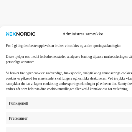
Administrer samtykke
For å gi deg den beste opplevelsen bruker vi cookies og andre sporingsteknologier.
Disse hjelper oss med å forbedre nettstedet, analysere bruk og tilpasse markedsføringen v
personlige annonser.
Vi bruker fire typer cookies: nødvendige, funksjonelle, analytiske og annonserings cooki
cookies er påkrevd for at nettstedet skal fungere og kan ikke deaktiveres. Ved å trykke «
samtykker du i at vi lagrer cookies og andre sporingsteknologier på enheten din. Samtykket 
endres når som helst via dine cookie-innstillinger eller ved å kontakte oss for veiledning.
Funksjonell
Preferanser