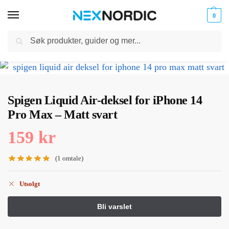
0
Søk
Kabler
ør til
Hjem
Mobiltilbehør
iPhone Tilbehør
iPhone 14 Pro
iPhone 14 Pro Deksel
og
/
/
/
/
klokker
Ladere
Spigen Liquid Air-deksel for iPhone 14
Pro Max – Matt svart
159
kr
(
1
omtale)
Utsolgt