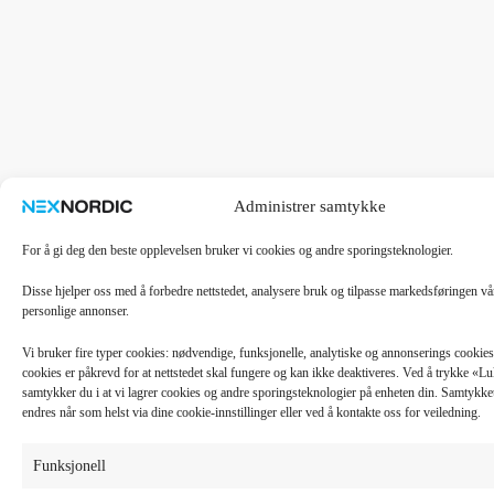
Administrer samtykke
For å gi deg den beste opplevelsen bruker vi cookies og andre sporingsteknologier.
Disse hjelper oss med å forbedre nettstedet, analysere bruk og tilpasse markedsføringen v
personlige annonser.
Vi bruker fire typer cookies: nødvendige, funksjonelle, analytiske og annonserings cooki
cookies er påkrevd for at nettstedet skal fungere og kan ikke deaktiveres. Ved å trykke «
samtykker du i at vi lagrer cookies og andre sporingsteknologier på enheten din. Samtykket 
endres når som helst via dine cookie-innstillinger eller ved å kontakte oss for veiledning.
Funksjonell