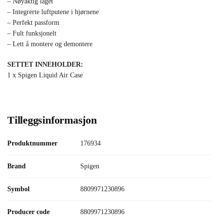
– Nøyaktig laget
– Integrerte luftputene i hjørnene
– Perfekt passform
– Fult funksjonelt
– Lett å montere og demontere
SETTET INNEHOLDER:
1 x Spigen Liquid Air Case
Tilleggsinformasjon
Produktnummer
176934
Brand
Spigen
Symbol
8809971230896
Producer code
8809971230896