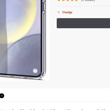
Utsolgt
1