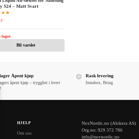
n Liquid Air-deksel for Samsung
y S24 – Matt Svart
kr
 lager
Bli varslet
dager Åpent kjøp
Rask levering
agers åpent kjøp – trygghet i hvert
Instabox, Bring
!
HJELP
NexNordic.no (Alokera AS)
Org.no: 929 372 786
Om oss
info@nexnordic.no