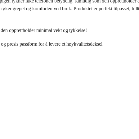
pigen tykner ikke telefonen betydelig, samtidig som den opprettholder 
 øker grepet og komforten ved bruk. Produktet er perfekt tilpasset, fullt
 den opprettholder minimal vekt og tykkelse!
 og presis passform for å levere et høykvalitetsdeksel.