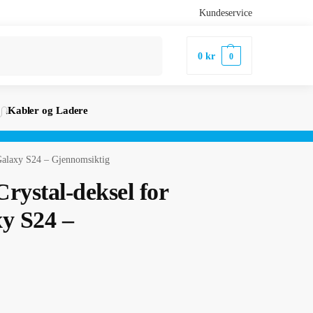
Kundeservice
Søk
0
kr
0
Kabler og Ladere
Galaxy S24 – Gjennomsiktig
rystal-deksel for
y S24 –