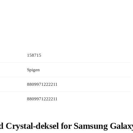
158715
Spigen
8809971222211
8809971222211
d Crystal-deksel for Samsung Galax