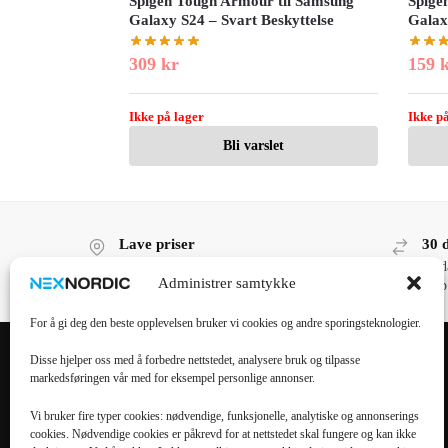
Spigen Tough Armour til Samsung
Spige
Galaxy S24 – Svart Beskyttelse
Galax
309
kr
159
Ikke på lager
Ikke på
Bli varslet
Lave priser
30 
Lave priser, høy kvalitet!
30 d
Administrer samtykke
kjøp
For å gi deg den beste opplevelsen bruker vi cookies og andre sporingsteknologier.
Disse hjelper oss med å forbedre nettstedet, analysere bruk og tilpasse
markedsføringen vår med for eksempel personlige annonser.
POPULÆRE
POPULÆRT
KATEGORIER
MOBILTILBEHØR
Vi bruker fire typer cookies: nødvendige, funksjonelle, analytiske og annonserings
cookies. Nødvendige cookies er påkrevd for at nettstedet skal fungere og kan ikke
Mobiltilbehør
iPhone 16 Pro Max