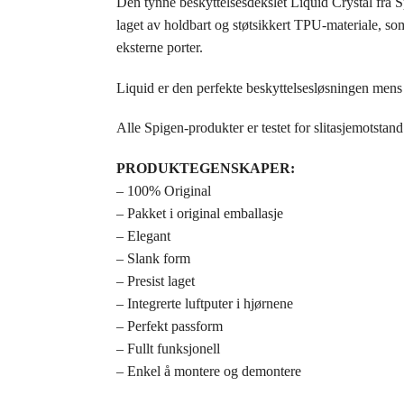
Den tynne beskyttelsesdekslet Liquid Crystal fra S
laget av holdbart og støtsikkert TPU-materiale, som
eksterne porter.
Liquid er den perfekte beskyttelsesløsningen mens
Alle Spigen-produkter er testet for slitasjemotstand
PRODUKTEGENSKAPER:
– 100% Original
– Pakket i original emballasje
– Elegant
– Slank form
– Presist laget
– Integrerte luftputer i hjørnene
– Perfekt passform
– Fullt funksjonell
– Enkel å montere og demontere