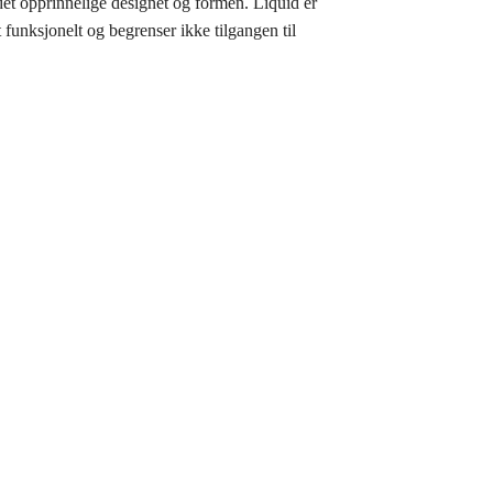
det opprinnelige designet og formen. Liquid er
 funksjonelt og begrenser ikke tilgangen til