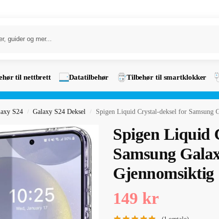
ehør til nettbrett
Datatilbehør
Tilbehør til smartklokker
laxy S24
Galaxy S24 Deksel
Spigen Liquid Crystal-deksel for Samsung 
/
/
Spigen Liquid C
Samsung Galax
Gjennomsiktig
149
kr
(
1
omtale)