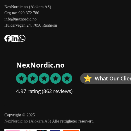
NexNordic.no (Alokera AS)
Org.no: 929 372 786
info@nexnordic.no
Huldervegen 24, 7056 Ranheim
NexNordic.no
What Our Clie
4.97 rating
(862 reviews)
Copyright © 2025
NexNordic.no (Alokera AS)
Alle rettigheter reservert.