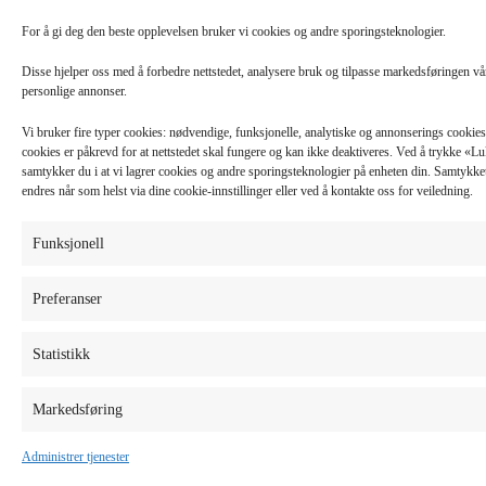
For å gi deg den beste opplevelsen bruker vi cookies og andre sporingsteknologier.
Disse hjelper oss med å forbedre nettstedet, analysere bruk og tilpasse markedsføringen v
personlige annonser.
Vi bruker fire typer cookies: nødvendige, funksjonelle, analytiske og annonserings cooki
cookies er påkrevd for at nettstedet skal fungere og kan ikke deaktiveres. Ved å trykke «
samtykker du i at vi lagrer cookies og andre sporingsteknologier på enheten din. Samtykket 
endres når som helst via dine cookie-innstillinger eller ved å kontakte oss for veiledning.
Funksjonell
Preferanser
Statistikk
Markedsføring
Administrer tjenester