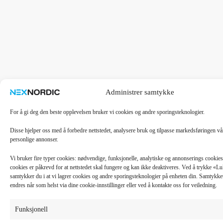
Administrer samtykke
For å gi deg den beste opplevelsen bruker vi cookies og andre sporingsteknologier.
Disse hjelper oss med å forbedre nettstedet, analysere bruk og tilpasse markedsføringen v
personlige annonser.
Vi bruker fire typer cookies: nødvendige, funksjonelle, analytiske og annonserings cooki
cookies er påkrevd for at nettstedet skal fungere og kan ikke deaktiveres. Ved å trykke «
samtykker du i at vi lagrer cookies og andre sporingsteknologier på enheten din. Samtykket 
endres når som helst via dine cookie-innstillinger eller ved å kontakte oss for veiledning.
Funksjonell