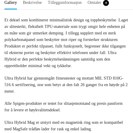
Gallery
Beskrivelse
Tilleggsinformasjon
Omtaler
0
Et deksel som kombinerer minimalistisk design og toppbeskyttelse. Laget
av slitesterkt, fleksibelt TPU-materiale som trygt omgir hele enheten på
en måte som gir utmerket demping. I tillegg supplert med en sterk
polykarbonatpanel som beskytter mot riper og forsterker strukturen.
Produktet er perfekt tilpasset, fullt funksjonelt, begrenser ikke tilgangen
til eksterne porter og beskytter effektivt telefonen under fall. Ultra
Hybrid er den perfekte beskyttelsesløsningen samtidig som den
opprettholder minimal vekt og tykkelse.
Ultra Hybrid har gjennomgått fitnesstester og mottatt MIL STD 810G-
516.6 sertifisering, noe som betyr at den falt 26 ganger fra en høyde på 2
meter.
Alle Spigen-produkter er testet for slitasjemotstand og presis passform
for å levere et høykvalitetsdeksel.
Ultra Hybrid Mag er utstyrt med en magnetisk ring som er kompatibel
med MagSafe trådløs lader for rask og enkel lading.