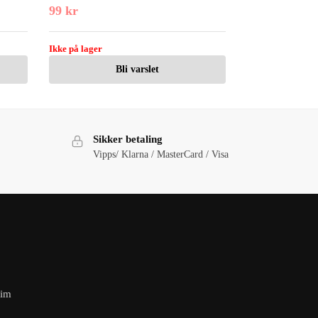
99
kr
Ikke på lager
Bli varslet
Sikker betaling
Vipps/ Klarna / MasterCard / Visa
eim