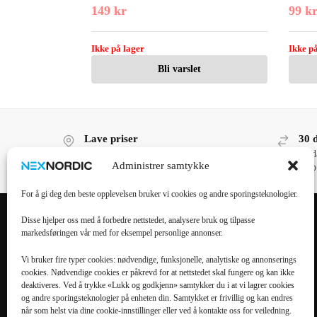
149
kr
99
k
Ikke på lager
Ikke på
Bli varslet
Lave priser
30 
Lave priser, høy kvalitet!
30 d
Administrer samtykke
kjøp
For å gi deg den beste opplevelsen bruker vi cookies og andre sporingsteknologier.
Disse hjelper oss med å forbedre nettstedet, analysere bruk og tilpasse
markedsføringen vår med for eksempel personlige annonser.
POPULÆRE
POPULÆRT
KATEGORIER
MOBILTILBEHØR
Vi bruker fire typer cookies: nødvendige, funksjonelle, analytiske og annonserings
cookies. Nødvendige cookies er påkrevd for at nettstedet skal fungere og kan ikke
Mobiltilbehør
iPhone 16 Pro Max
deaktiveres. Ved å trykke «Lukk og godkjenn» samtykker du i at vi lagrer cookies
og andre sporingsteknologier på enheten din. Samtykket er frivillig og kan endres
Tilbehør til nettbrett
iPhone 16 Pro
når som helst via dine cookie-innstillinger eller ved å kontakte oss for veiledning.