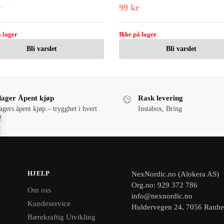
r
99
kr
 lager
Ikke på lager
Bli varslet
Bli varslet
dager Åpent kjøp
Rask levering
agers åpent kjøp – trygghet i hvert
Instabox, Bring
!
HJELP
NexNordic.no (Alokera AS)
Org.no: 929 372 786
Om oss
info@nexnordic.no
Kundeservice
Huldervegen 24, 7056 Ranh
Bærekraftig Utvikling