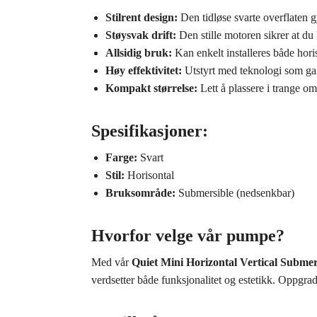
Stilrent design:
Den tidløse svarte overflaten g
Støysvak drift:
Den stille motoren sikrer at du 
Allsidig bruk:
Kan enkelt installeres både horiso
Høy effektivitet:
Utstyrt med teknologi som gara
Kompakt størrelse:
Lett å plassere i trange o
Spesifikasjoner:
Farge:
Svart
Stil:
Horisontal
Bruksområde:
Submersible (nedsenkbar)
Hvorfor velge vår pumpe?
Med vår
Quiet Mini Horizontal Vertical Subme
verdsetter både funksjonalitet og estetikk. Oppgr