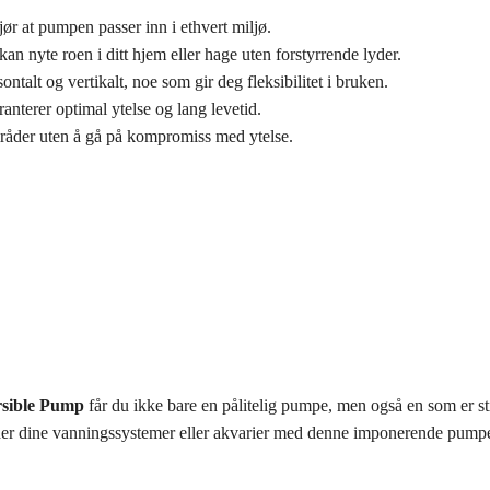
jør at pumpen passer inn i ethvert miljø.
kan nyte roen i ditt hjem eller hage uten forstyrrende lyder.
ntalt og vertikalt, noe som gir deg fleksibilitet i bruken.
nterer optimal ytelse og lang levetid.
mråder uten å gå på kompromiss med ytelse.
rsible Pump
får du ikke bare en pålitelig pumpe, men også en som er sti
ader dine vanningssystemer eller akvarier med denne imponerende pumpe