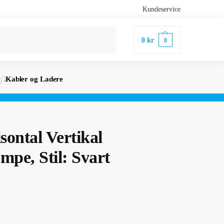
Kundeservice
Søk
0
kr
0
Kabler og Ladere
isontal Vertikal
pe, Stil: Svart