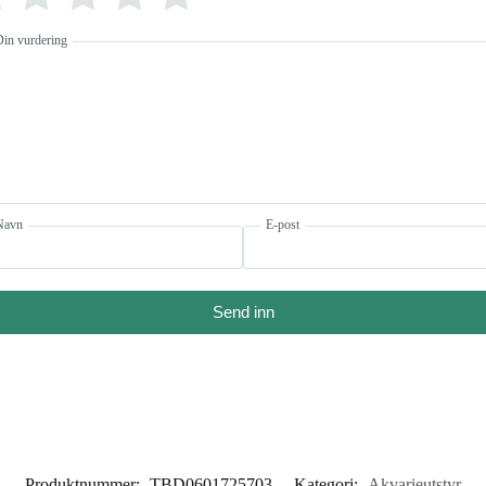
Din vurdering
Navn
E-post
Send inn
Produktnummer:
TBD0601725703
Kategori:
Akvarieutstyr