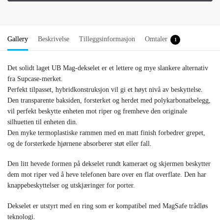
Gallery
Beskrivelse
Tilleggsinformasjon
Omtaler
1
Det solidt laget UB Mag-dekselet er et lettere og mye slankere alternativ
fra Supcase-merket.
Perfekt tilpasset, hybridkonstruksjon vil gi et høyt nivå av beskyttelse.
Den transparente baksiden, forsterket og herdet med polykarbonatbelegg,
vil perfekt beskytte enheten mot riper og fremheve den originale
silhuetten til enheten din.
Den myke termoplastiske rammen med en matt finish forbedrer grepet,
og de forsterkede hjørnene absorberer støt eller fall.
Den litt hevede formen på dekselet rundt kameraet og skjermen beskytter
dem mot riper ved å heve telefonen bare over en flat overflate. Den har
knappebeskyttelser og utskjæringer for porter.
Dekselet er utstyrt med en ring som er kompatibel med MagSafe trådløs
teknologi.