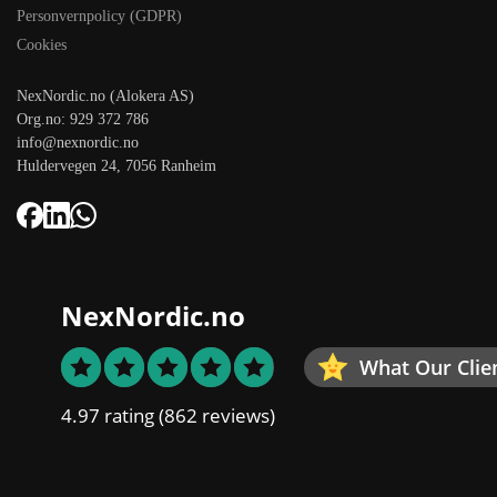
Personvernpolicy (GDPR)
Cookies
NexNordic.no (Alokera AS)
Org.no: 929 372 786
info@nexnordic.no
Huldervegen 24, 7056 Ranheim
NexNordic.no
What Our Clie
4.97 rating
(862 reviews)