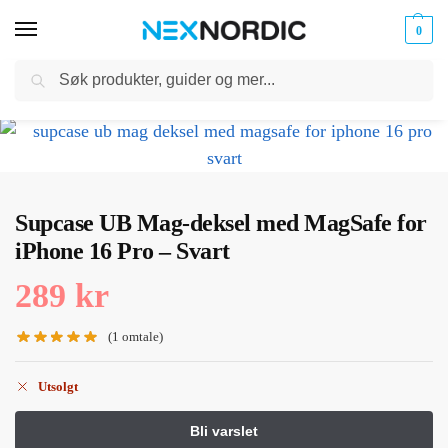
0
Søk
Kabler
ør til
Hjem
Mobiltilbehør
iPhone Tilbehør
iPhone 16 Pro
iPhone 16 Pro Deksel
og
/
/
/
/
klokker
Ladere
Supcase UB Mag-deksel med MagSafe for
iPhone 16 Pro – Svart
289
kr
(
1
omtale)
Utsolgt