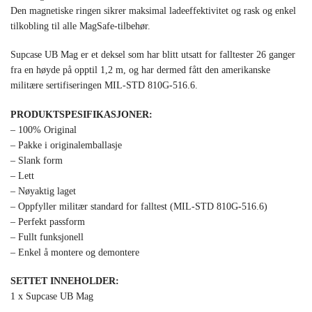
Den magnetiske ringen sikrer maksimal ladeeffektivitet og rask og enkel
tilkobling til alle MagSafe-tilbehør.
Supcase UB Mag er et deksel som har blitt utsatt for falltester 26 ganger
fra en høyde på opptil 1,2 m, og har dermed fått den amerikanske
militære sertifiseringen MIL-STD 810G-516.6.
PRODUKTSPESIFIKASJONER:
– 100% Original
– Pakke i originalemballasje
– Slank form
– Lett
– Nøyaktig laget
– Oppfyller militær standard for falltest (MIL-STD 810G-516.6)
– Perfekt passform
– Fullt funksjonell
– Enkel å montere og demontere
SETTET INNEHOLDER:
1 x Supcase UB Mag