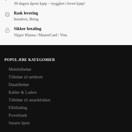
30 dagers åpent kjøp – trygghet i hvert kjøp!
Rask levering
Instabox, Bring
Sikker betaling
Vipps/ Klarna / MasterCard / Visa
POPULÆRE KATEGORIER
Mobiltilbehør
Tilbehør til nettbrett
Datatilbehør
Kabler & Ladere
Tilbehør til smartklokker
Elbillading
Powerbank
Smarte hjem