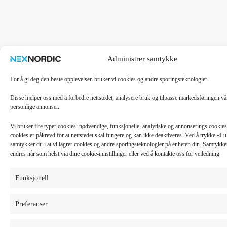
Administrer samtykke
For å gi deg den beste opplevelsen bruker vi cookies og andre sporingsteknologier.
Disse hjelper oss med å forbedre nettstedet, analysere bruk og tilpasse markedsføringen v
personlige annonser.
Vi bruker fire typer cookies: nødvendige, funksjonelle, analytiske og annonserings cooki
cookies er påkrevd for at nettstedet skal fungere og kan ikke deaktiveres. Ved å trykke «
samtykker du i at vi lagrer cookies og andre sporingsteknologier på enheten din. Samtykket 
endres når som helst via dine cookie-innstillinger eller ved å kontakte oss for veiledning.
Funksjonell
Preferanser