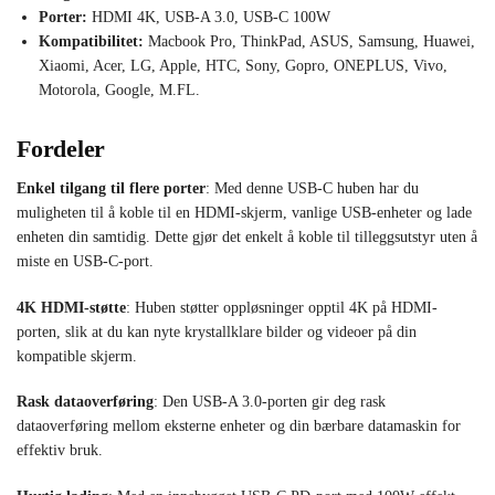
Porter:
HDMI 4K, USB-A 3.0, USB-C 100W
Kompatibilitet:
Macbook Pro, ThinkPad, ASUS, Samsung, Huawei,
Xiaomi, Acer, LG, Apple, HTC, Sony, Gopro, ONEPLUS, Vivo,
Motorola, Google, M.FL.
Fordeler
Enkel tilgang til flere porter
: Med denne USB-C huben har du
muligheten til å koble til en HDMI-skjerm, vanlige USB-enheter og lade
enheten din samtidig. Dette gjør det enkelt å koble til tilleggsutstyr uten å
miste en USB-C-port.
4K HDMI-støtte
: Huben støtter oppløsninger opptil 4K på HDMI-
porten, slik at du kan nyte krystallklare bilder og videoer på din
kompatible skjerm.
Rask dataoverføring
: Den USB-A 3.0-porten gir deg rask
dataoverføring mellom eksterne enheter og din bærbare datamaskin for
effektiv bruk.