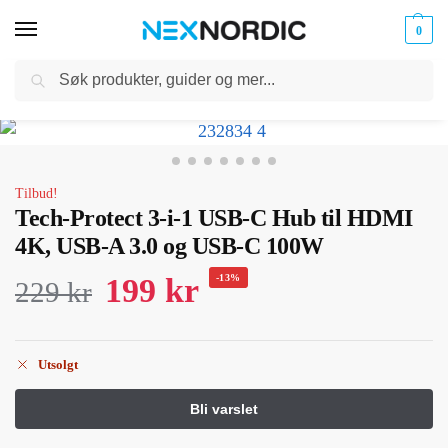
0
Søk
Kabler
ør til
Hjem
Mobiltilbehør
iPhone Tilbehør
iPhone 16 Pro
Tech-Protect 3-i-1 USB-C Hub til HDMI 4K, USB-A 3.0 og USB-C 100W
og
/
/
/
/
klokker
Ladere
Tilbud!
Tech-Protect 3-i-1 USB-C Hub til HDMI
4K, USB-A 3.0 og USB-C 100W
199
kr
-13%
229
kr
Utsolgt