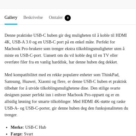
Gallery
Beskrivelse
Omtaler
0
Denne praktiske USB-C huben gir deg muligheten til å koble til HDMI
4K, USB-A 3.0 og en USB-C port på en enkel måte. Perfekt for
Macbook Pro-brukere som trenger ekstra tilkoblingsmuligheter uten å
miste en USB-C-port. Uansett om du vil koble deg til en TV eller
overføre filer fra en vanlig harddisk, har denne huben deg dekket.
Med kompatibilitet med en rekke populære enheter som ThinkPad,
Samsung, Huawei, Xiaomi og flere, er denne USB-C huben et praktisk
tilbehør for å utvide tilkoblingsmulighetene dine. Den stilige svarte
designen passer perfekt inn i enhver Macbook Pro-oppsett og er en
allsidig løsning for smarte tilkoblinger. Med HDMI 4K-støtte og raske
USB-A- og USB-C-porter, gir denne huben deg den funksjonaliteten du
trenger.
Merke:
USB-C Hub
Farge:
Svart