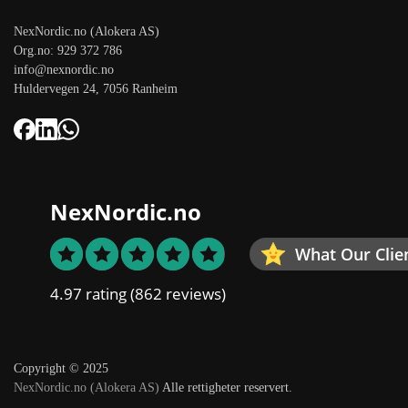
NexNordic.no (Alokera AS)
Org.no: 929 372 786
info@nexnordic.no
Huldervegen 24, 7056 Ranheim
NexNordic.no
What Our Clie
4.97 rating
(862 reviews)
Copyright © 2025
NexNordic.no (Alokera AS)
Alle rettigheter reservert.