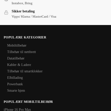
Instabox, Bring
Sikker betaling
Vipps/ Klarna / MasterCard / Visa
POPULÆRE KATEGORIER
Mobiltilbehør
Tilbehør til nettbrett
Datatilbehør
Kabler & Ladere
Tilbehør til smartklokker
Elbillading
Powerbank
Smarte hjem
POPULÆRT MOBILTILBEHØR
iPhone 16 Pro Max