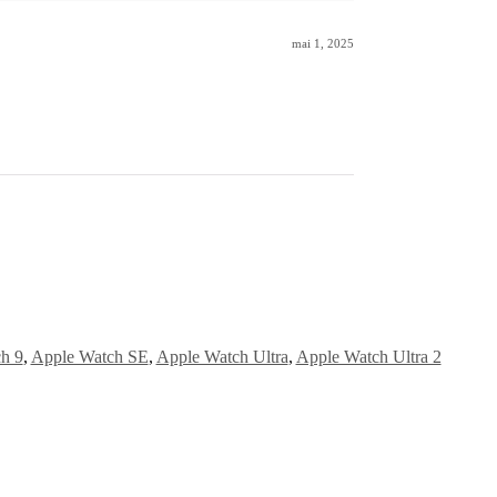
mai 1, 2025
h 9
,
Apple Watch SE
,
Apple Watch Ultra
,
Apple Watch Ultra 2