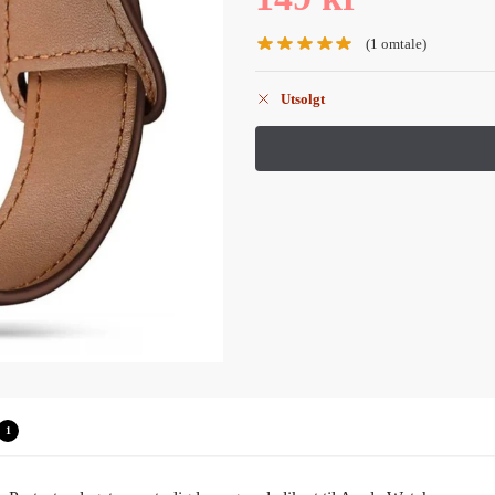
(
1
omtale)
Utsolgt
1