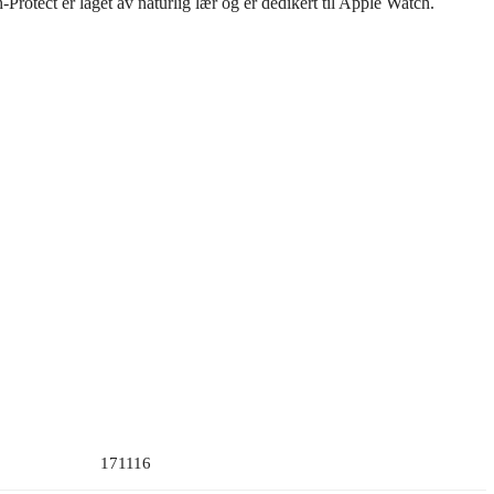
Protect er laget av naturlig lær og er dedikert til Apple Watch.
171116