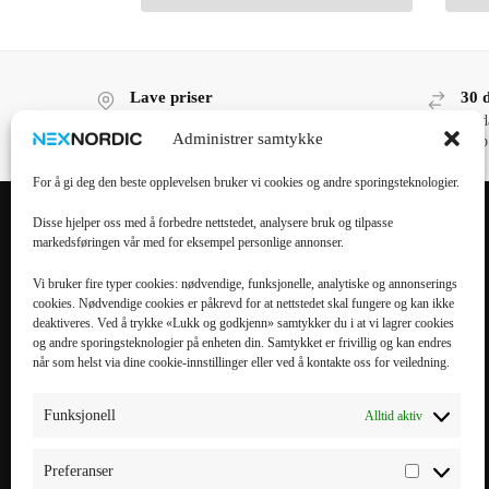
Lave priser
30 
Lave priser, høy kvalitet!
30 d
Administrer samtykke
kjøp
For å gi deg den beste opplevelsen bruker vi cookies og andre sporingsteknologier.
Disse hjelper oss med å forbedre nettstedet, analysere bruk og tilpasse
markedsføringen vår med for eksempel personlige annonser.
POPULÆRE
POPULÆRT
KATEGORIER
MOBILTILBEHØR
Vi bruker fire typer cookies: nødvendige, funksjonelle, analytiske og annonserings
cookies. Nødvendige cookies er påkrevd for at nettstedet skal fungere og kan ikke
Mobiltilbehør
iPhone 16 Pro Max
deaktiveres. Ved å trykke «Lukk og godkjenn» samtykker du i at vi lagrer cookies
og andre sporingsteknologier på enheten din. Samtykket er frivillig og kan endres
Tilbehør til nettbrett
iPhone 16 Pro
når som helst via dine cookie-innstillinger eller ved å kontakte oss for veiledning.
Datatilbehør
iPhone 16 Plus
Kabler & Ladere
iPhone 16
Funksjonell
Alltid aktiv
Tilbehør til
Galaxy S25 Ultra
smartklokker
Galaxy S25 Plus
Preferanser