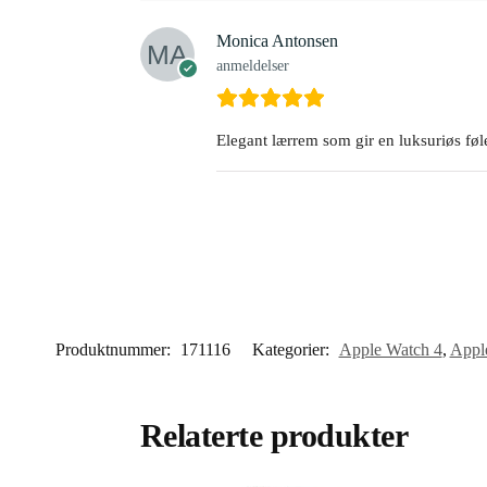
Monica Antonsen
anmeldelser
Elegant lærrem som gir en luksuriøs føle
Produktnummer:
171116
Kategorier:
Apple Watch 4
,
Appl
Relaterte produkter