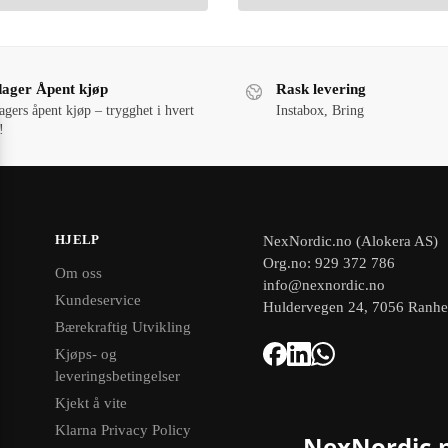
dager Åpent kjøp
Rask levering
agers åpent kjøp – trygghet i hvert
Instabox, Bring
!
HJELP
NexNordic.no (Alokera AS)
Org.no: 929 372 786
Om oss
info@nexnordic.no
Kundeservice
Huldervegen 24, 7056 Ranh
Bærekraftig Utvikling
Kjøps- og
leveringsbetingelser
Kjekt å vite
Klarna Privacy Policy
NexNordic.