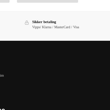
Sikker betaling
Vipps/ Klarna / MasterCard / Visa
eim
no