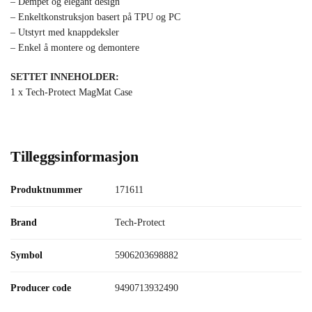
– Dempet og elegant design
– Enkeltkonstruksjon basert på TPU og PC
– Utstyrt med knappdeksler
– Enkel å montere og demontere
SETTET INNEHOLDER:
1 x Tech-Protect MagMat Case
Tilleggsinformasjon
Produktnummer
171611
Brand
Tech-Protect
Symbol
5906203698882
Producer code
9490713932490