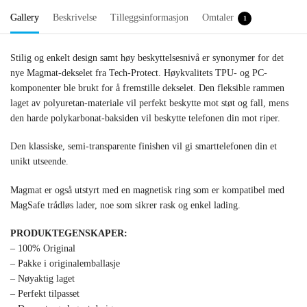
Gallery
Beskrivelse
Tilleggsinformasjon
Omtaler
1
Stilig og enkelt design samt høy beskyttelsesnivå er synonymer for det
nye Magmat-dekselet fra Tech-Protect. Høykvalitets TPU- og PC-
komponenter ble brukt for å fremstille dekselet. Den fleksible rammen
laget av polyuretan-materiale vil perfekt beskytte mot støt og fall, mens
den harde polykarbonat-baksiden vil beskytte telefonen din mot riper.
Den klassiske, semi-transparente finishen vil gi smarttelefonen din et
unikt utseende.
Magmat er også utstyrt med en magnetisk ring som er kompatibel med
MagSafe trådløs lader, noe som sikrer rask og enkel lading.
PRODUKTEGENSKAPER:
– 100% Original
– Pakke i originalemballasje
– Nøyaktig laget
– Perfekt tilpasset