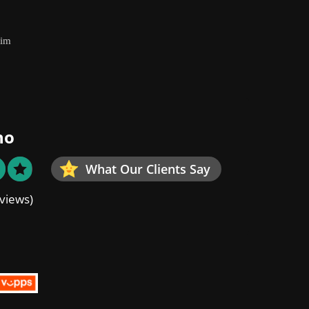
eim
no
What Our Clients Say
views)