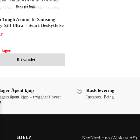
Ikke på lager
n Tough Armor til Samsung
y S24 Ultra – Svart Beskyttelse
kr
 lager
Bli varslet
dager Åpent kjøp
Rask levering
agers åpent kjøp – trygghet i hvert
Instabox, Bring
!
HJELP
NexNordic.no (Alokera AS)