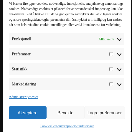
KATEGORIER
MOBILTILBEHØR
Vi bruker fire typer cookies: nødvendige, funksjonelle, analytiske og annonserings
cookies. Nødvendige cookies er påkrevd for at nettstedet skal fungere og kan ikke
Mobiltilbehør
iPhone 16 Pro Max
deaktiveres. Ved å trykke «Lukk og godkjenn» samtykker du i at vi lagrer cookies
og andre sporingsteknologier på enheten din. Samtykket er frivillig og kan endres
Tilbehør til nettbrett
iPhone 16 Pro
når som helst via dine cookie-innstillinger eller ved å kontakte oss for veiledning.
Datatilbehør
iPhone 16 Plus
Kabler & Ladere
iPhone 16
Funksjonell
Alltid aktiv
Tilbehør til
Galaxy S25 Ultra
smartklokker
Galaxy S25 Plus
Preferanser
Elbillading
Galaxy S25 FE
Powerbank
Galaxy S25
Statistikk
Smarte hjem
Markedsføring
Administrer tjenester
Akseptere
Benekte
Lagre preferanser
Copyright © 2025
NexNordic.no (Alokera AS)
Alle rettigheter reservert.
Cookies
Personvernpolicy
kundeservice