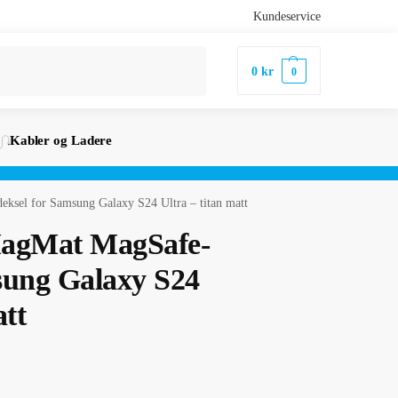
Kundeservice
Søk
0
kr
0
Kabler og Ladere
ksel for Samsung Galaxy S24 Ultra – titan matt
MagMat MagSafe-
sung Galaxy S24
att