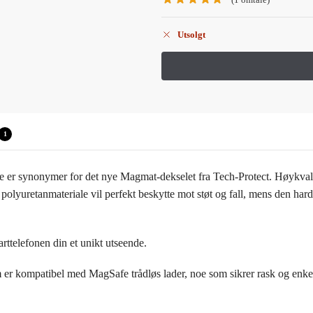
Utsolgt
1
lse er synonymer for det nye Magmat-dekselet fra Tech-Protect. Høykva
polyuretanmateriale vil perfekt beskytte mot støt og fall, mens den har
arttelefonen din et unikt utseende.
er kompatibel med MagSafe trådløs lader, noe som sikrer rask og enkel