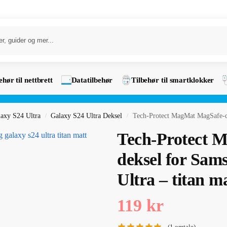
ehør til nettbrett
Datatilbehør
Tilbehør til smartklokker
axy S24 Ultra
Galaxy S24 Ultra Deksel
Tech-Protect MagMat MagSafe-de
/
/
Tech-Protect 
deksel for Sam
Ultra – titan m
119
kr
(
1
omtale)