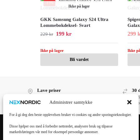
-13%
Ikke på lager
GKK Samsung Galaxy S24 Ultra
Spige
Lommebokdeksel- Svart
Galax
199
kr
299
229
kr
Ikke på lager
Ikke på
Bli varslet
Lave priser
30 
Lave priser, høy kvalitet!
30 d
Administrer samtykke
kjøp
For å gi deg den beste opplevelsen bruker vi cookies og andre sporingsteknologier.
Disse hjelper oss med å forbedre nettstedet, analysere bruk og tilpasse
markedsføringen vår med for eksempel personlige annonser.
POPULÆRE
POPULÆRT