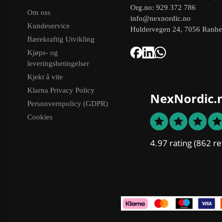
Org.no: 929 372 786
Om oss
info@nexnordic.no
Kundeservice
Huldervegen 24, 7056 Ranh
Bærekraftig Utvikling
Kjøps- og
leveringsbetingelser
Kjekt å vite
Klarna Privacy Policy
NexNordic.
Personvernpolicy (GDPR)
Cookies
4.97 rating
(862 re