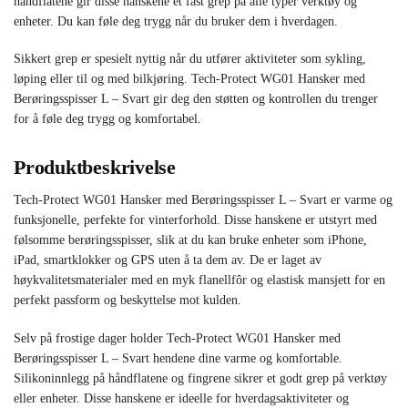
håndflatene gir disse hanskene et fast grep på alle typer verktøy og
enheter. Du kan føle deg trygg når du bruker dem i hverdagen.
Sikkert grep er spesielt nyttig når du utfører aktiviteter som sykling,
løping eller til og med bilkjøring. Tech-Protect WG01 Hansker med
Berøringsspisser L – Svart gir deg den støtten og kontrollen du trenger
for å føle deg trygg og komfortabel.
Produktbeskrivelse
Tech-Protect WG01 Hansker med Berøringsspisser L – Svart er varme og
funksjonelle, perfekte for vinterforhold. Disse hanskene er utstyrt med
følsomme berøringsspisser, slik at du kan bruke enheter som iPhone,
iPad, smartklokker og GPS uten å ta dem av. De er laget av
høykvalitetsmaterialer med en myk flanellfôr og elastisk mansjett for en
perfekt passform og beskyttelse mot kulden.
Selv på frostige dager holder Tech-Protect WG01 Hansker med
Berøringsspisser L – Svart hendene dine varme og komfortable.
Silikoninnlegg på håndflatene og fingrene sikrer et godt grep på verktøy
eller enheter. Disse hanskene er ideelle for hverdagsaktiviteter og