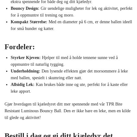
ekstra spennende for både deg og ditt kjæledyr.
Bouncy Design:
Gir uendelige muligheter for lek og aktivitet, perfekt
for å oppmuntre til trening og moro.
Kompakt Størrelse:
Med en diameter på 6 cm, er denne ballen ideell
for små hunder og katter.
Fordeler:
Styrker Kjeven:
Hjelper til med å holde tennene sunne ved å
oppmuntre til naturlig tygging.
Underholdning:
Den lysende effekten gjør det morsommere å leke
med ballen, spesielt i skumring eller natt.
Allsidig Lek:
Kan brukes både inne og ute, perfekt for å kaste eller
leke apport.
Gjør hverdagen til kjæledyret ditt mer spennende med vår TPR Bite
Resistant Luminous Bouncy Ball. Den er ikke bare en leke, men en kilde
til glede og aktivitet!
Bestill i dag og gi ditt kjæledyr det