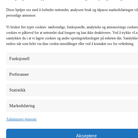
Disse hjelper oss med å forbedre nettstedet, analysere bruk og tilpasse markedsføringen v
personlige annonser.
Vi bruker fire typer cookies: nødvendige, funksjonelle, analytiske og annonserings cooki
cookies er påkrevd for at nettstedet skal fungere og kan ikke deaktiveres. Ved å trykke «
samtykker du i at vi lagrer cookies og andre sporingsteknologier på enheten din. Samtykket 
endres når som helst via dine cookie-innstillinger eller ved å kontakte oss for veiledning.
Funksjonell
Preferanser
Statistikk
Markedsføring
Administrer tjenester
Akseptere