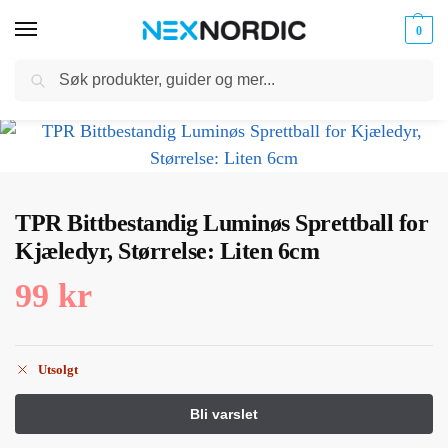
0
Søk
Kabler
ør til
Hjem
Dyreutstyr
Kjæledyrleker
TPR Bittbestandig Luminøs Sprettball for Kjæledyr, Størrelse: Liten 6cm
og
/
/
/
klokker
Ladere
TPR Bittbestandig Luminøs Sprettball for
Kjæledyr, Størrelse: Liten 6cm
99
kr
Utsolgt