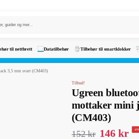
ehør til nettbrett
Datatilbehør
Tilbehør til smartklokker
 jack 3,5 mm svart (CM403)
Tilbud!
Ugreen bluetoo
mottaker mini 
(CM403)
146
kr
-4
152
kr