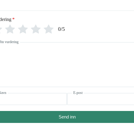
dering
*
0/5
Din vurdering
Navn
E-post
Send inn