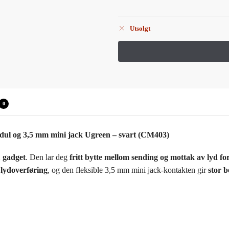
Utsolgt
0
odul og 3,5 mm mini jack Ugreen – svart (CM403)
1 gadget
. Den lar deg
fritt bytte mellom sending og mottak av lyd fo
l lydoverføring
, og den fleksible 3,5 mm mini jack-kontakten gir
stor 