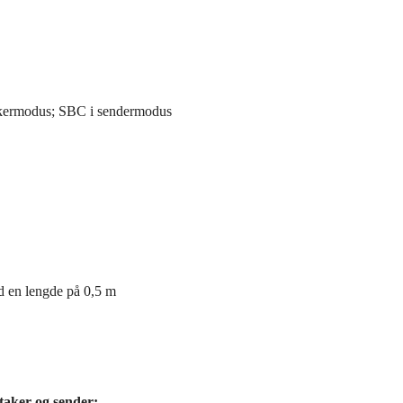
akermodus; SBC i sendermodus
 en lengde på 0,5 m
taker og sender: