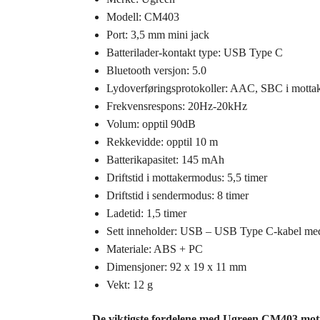
Modell: CM403
Port: 3,5 mm mini jack
Batterilader-kontakt type: USB Type C
Bluetooth versjon: 5.0
Lydoverføringsprotokoller: AAC, SBC i mott
Frekvensrespons: 20Hz-20kHz
Volum: opptil 90dB
Rekkevidde: opptil 10 m
Batterikapasitet: 145 mAh
Driftstid i mottakermodus: 5,5 timer
Driftstid i sendermodus: 8 timer
Ladetid: 1,5 timer
Sett inneholder: USB – USB Type C-kabel med
Materiale: ABS + PC
Dimensjoner: 92 x 19 x 11 mm
Vekt: 12 g
De viktigste fordelene med Ugreen CM403 mot