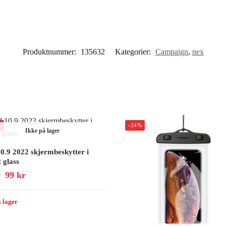
Produktnummer:
135632
Kategorier:
Campaign
,
nex
%
-24%
Ikke på lager
10.9 2022 skjermbeskytter i
 glass
99
kr
r
 lager