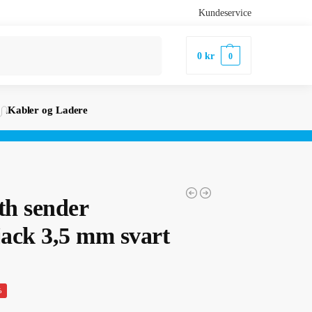
Kundeservice
Søk
0
kr
0
Kabler og Ladere
th sender
jack 3,5 mm svart
%