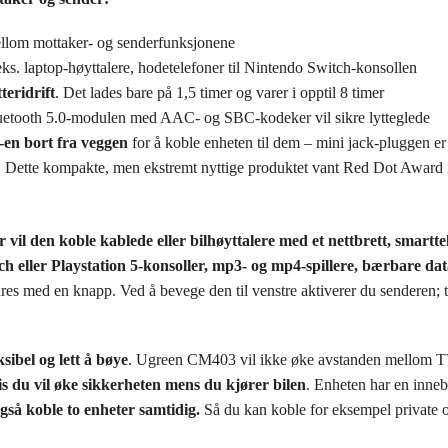
ellom mottaker- og senderfunksjonene
.eks. laptop-høyttalere, hodetelefoner til Nintendo Switch-konsollen
teridrift
. Det lades bare på 1,5 timer og varer i opptil 8 timer
uetooth 5.0-modulen med AAC- og SBC-kodeker vil sikre lytteglede
V-en bort fra veggen
for å koble enheten til dem – mini jack-pluggen er 
. Dette kompakte, men ekstremt nyttige produktet vant Red Dot Award 
vil den koble kablede eller bilhøyttalere med et nettbrett, smartte
ch eller Playstation 5-konsoller, mp3- og mp4-spillere, bærbare da
es med en knapp. Ved å bevege den til venstre aktiverer du senderen; t
sibel og lett å bøye
. Ugreen CM403 vil ikke øke avstanden mellom TV-
vis du vil øke sikkerheten mens du kjører bilen
. Enheten har en inne
så koble to enheter samtidig.
Så du kan koble for eksempel private o