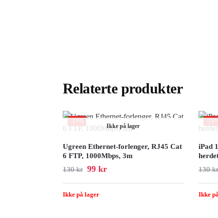
Relaterte produkter
-24%
-24
Ikke på lager
Ugreen Ethernet-forlenger, RJ45 Cat
iPad 
6 FTP, 1000Mbps, 3m
herdet
99
kr
130
kr
130
k
Ikke på lager
Ikke på