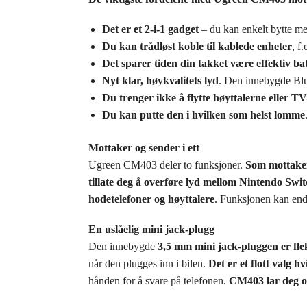
Det er et 2-i-1 gadget
– du kan enkelt bytte m
Du kan trådløst koble til kablede enheter
, f
Det sparer tiden din takket være effektiv bat
Nyt klar, høykvalitets lyd
. Den innebygde Bl
Du trenger ikke å flytte høyttalerne eller T
Du kan putte den i hvilken som helst lomme
Mottaker og sender i ett
Ugreen CM403 deler to funksjoner.
Som mottaker 
tillate deg å overføre lyd mellom Nintendo Swit
hodetelefoner og høyttalere
. Funksjonen kan endr
En uslåelig mini jack-plugg
Den innebygde
3,5 mm mini jack-pluggen er flek
når den plugges inn i bilen.
Det er et flott valg h
hånden for å svare på telefonen.
CM403 lar deg og