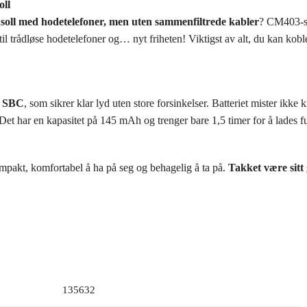
oll
nsoll med hodetelefoner, men uten sammenfiltrede kabler
? CM403-se
l trådløse hodetelefoner og… nyt friheten! Viktigst av alt, du kan koble 
g SBC
, som sikrer klar lyd uten store forsinkelser. Batteriet mister ikke k
 Det har en kapasitet på 145 mAh og trenger bare 1,5 timer for å lades fu
pakt, komfortabel å ha på seg og behagelig å ta på.
Takket være sitt
.
135632