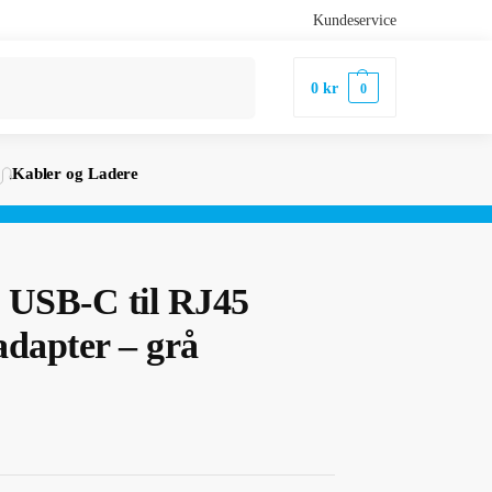
Kundeservice
Søk
0
kr
0
Kabler og Ladere
USB-C til RJ45
adapter – grå