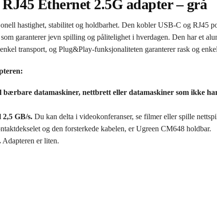
RJ45 Ethernet 2.5G adapter – grå
ll hastighet, stabilitet og holdbarhet. Den kobler USB-C og RJ45 porte
 som garanterer jevn spilling og pålitelighet i hverdagen. Den har et al
kel transport, og Plug&Play-funksjonaliteten garanterer rask og enkel 
pteren:
 til bærbare datamaskiner, nettbrett eller datamaskiner som ikke h
 2,5 GB/s.
Du kan delta i videokonferanser, se filmer eller spille nettspil
taktdekselet og den forsterkede kabelen, er Ugreen CM648 holdbar.
.
Adapteren er liten.