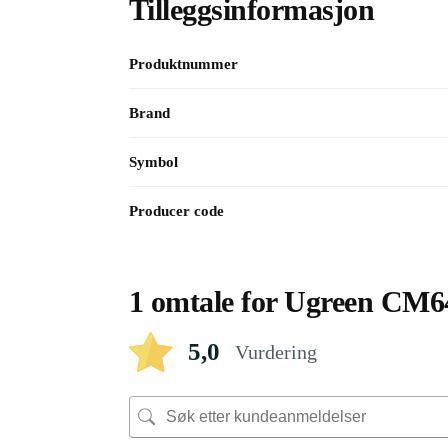
Tilleggsinformasjon
Produktnummer
Brand
Symbol
Producer code
1 omtale for
Ugreen CM648
5,0
Vurdering