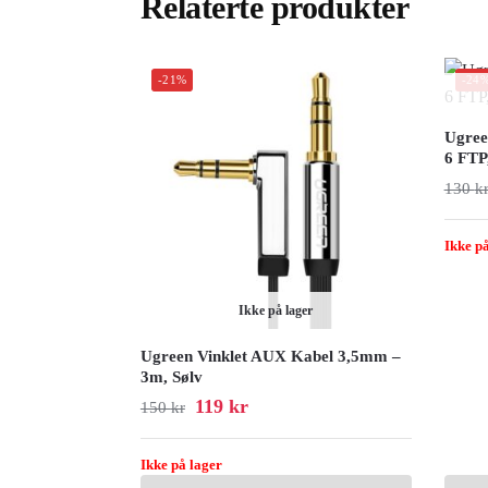
Relaterte produkter
-21%
-24
Ugree
6 FTP
130
k
Ikke på
Ikke på lager
Ugreen Vinklet AUX Kabel 3,5mm –
3m, Sølv
119
kr
150
kr
Ikke på lager