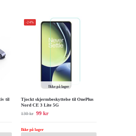
-24%
Ikke på lager
v til
Tjockt skjermbeskyttelse til OnePlus
Nord CE 3 Lite 5G
99
kr
130
kr
Ikke på lager