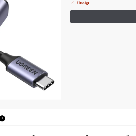
Utsolgt
1