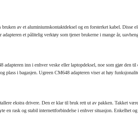
bruken av et aluminiumskontaktdeksel og en forsterket kabel. Disse e
r adapteren et pålitelig verktøy som tjener brukerne i mange år, uavheng
8 adapteren inn i enhver veske eller laptopdeksel, noe som gjør den til 
t og plass i bagasjen. Ugreen CM648 adapteren viser at høy funksjonali
llere ekstra drivere. Den er klar til bruk rett ut av pakken. Takket v
e en rask og stabil internettforbindelse i enhver situasjon. Enkelhet og 