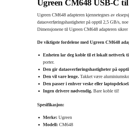
Ugreen CM648 USB-C til 
Ugreen CM648 adapteren kjennetegnes av eksepsjone
dataoverføringshastigheter på opptil 2,5 GB/s, noe
Dimensjonene til Ugreen CM648 adapteren sikrer en
De viktigste fordelene med Ugreen CM648 ada
Enheten lar deg koble til et lokalt nettverk
porter.
Den gir dataoverføringshastigheter på opptil
Den vil vare lenge.
Takket være aluminiumskon
Den passer i enhver veske eller laptopdeksel
Ingen drivere nødvendig.
Bare koble til!
Spesifikasjon:
Merke:
Ugreen
Modell:
CM648