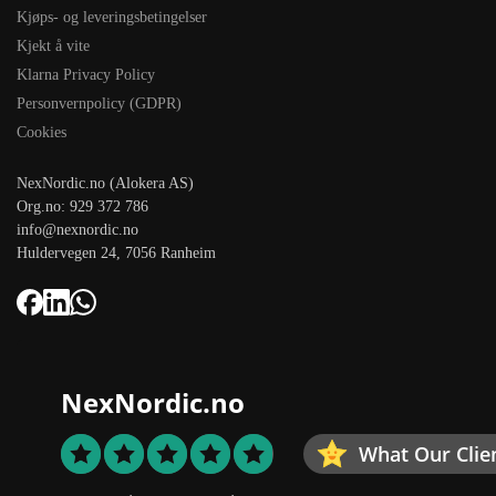
Kjøps- og leveringsbetingelser
Kjekt å vite
Klarna Privacy Policy
Personvernpolicy (GDPR)
Cookies
NexNordic.no (Alokera AS)
Org.no: 929 372 786
info@nexnordic.no
Huldervegen 24, 7056 Ranheim
NexNordic.no
What Our Clie