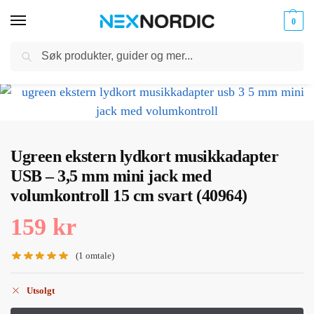
0
Søk
Kabler
ør til
Hjem
Kabler og Ladere
USB-adapter
Ugreen ekstern lydkort musikkadapter USB – 3,5 mm mini jack med volumkontroll 15 cm svart (40964)
og
/
/
/
klokker
Ladere
Ugreen ekstern lydkort musikkadapter
USB – 3,5 mm mini jack med
volumkontroll 15 cm svart (40964)
159
kr
(
1
omtale)
Utsolgt