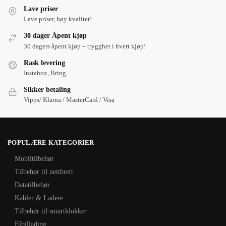
Lave priser
Lave priser, høy kvalitet!
30 dager Åpent kjøp
30 dagers åpent kjøp – trygghet i hvert kjøp!
Rask levering
Instabox, Bring
Sikker betaling
Vipps/ Klarna / MasterCard / Visa
POPULÆRE KATEGORIER
Mobiltilbehør
Tilbehør til nettbrett
Datatilbehør
Kabler & Ladere
Tilbehør til smartklokker
Elbillading