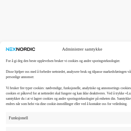
Administrer samtykke
For å gi deg den beste opplevelsen bruker vi cookies og andre sporingsteknologier.
Disse hjelper oss med å forbedre nettstedet, analysere bruk og tilpasse markedsføringen v
personlige annonser.
Vi bruker fire typer cookies: nødvendige, funksjonelle, analytiske og annonserings cooki
cookies er påkrevd for at nettstedet skal fungere og kan ikke deaktiveres. Ved å trykke «
samtykker du i at vi lagrer cookies og andre sporingsteknologier på enheten din. Samtykket 
endres når som helst via dine cookie-innstillinger eller ved å kontakte oss for veiledning.
Funksjonell