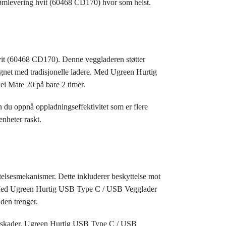
ømlevering hvit (60468 CD170) hvor som helst.
vit (60468 CD170). Denne veggladeren støtter
gnet med tradisjonelle ladere. Med Ugreen Hurtig
 Mate 20 på bare 2 timer.
u oppnå oppladningseffektivitet som er flere
enheter raskt.
lsesmekanismer. Dette inkluderer beskyttelse mot
g. Med Ugreen Hurtig USB Type C / USB Vegglader
den trenger.
tteriskader. Ugreen Hurtig USB Type C / USB