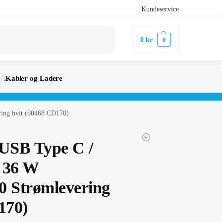
Kundeservice
Søk
0
kr
0
Kabler og Ladere
ring hvit (60468 CD170)
 USB Type C /
 36 W
.0 Strømlevering
170)