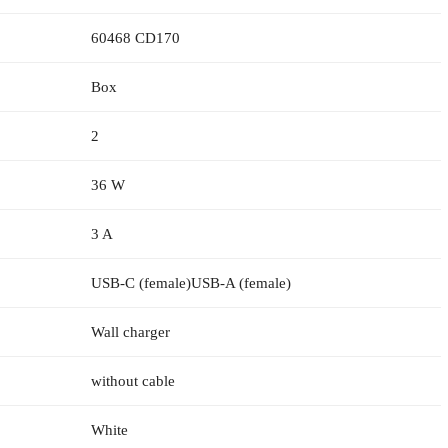
60468 CD170
Box
2
36 W
3 A
USB-C (female)USB-A (female)
Wall charger
without cable
White