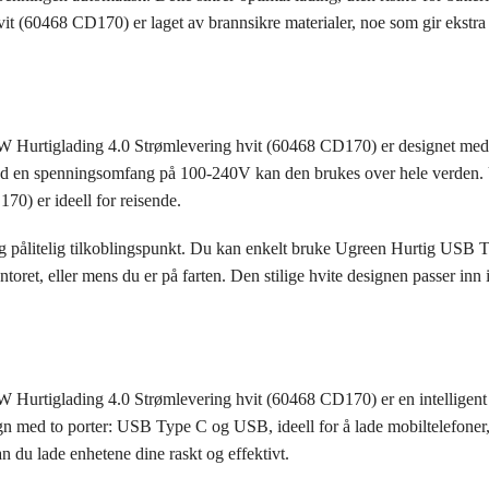
t (60468 CD170) er laget av brannsikre materialer, noe som gir ekstra 
urtiglading 4.0 Strømlevering hvit (60468 CD170) er designet med po
. Med en spenningsomfang på 100-240V kan den brukes over hele verd
0) er ideell for reisende.
 og pålitelig tilkoblingspunkt. Du kan enkelt bruke Ugreen Hurtig US
et, eller mens du er på farten. Den stilige hvite designen passer inn i 
rtiglading 4.0 Strømlevering hvit (60468 CD170) er en intelligent v
gn med to porter: USB Type C og USB, ideell for å lade mobiltelefoner,
n du lade enhetene dine raskt og effektivt.