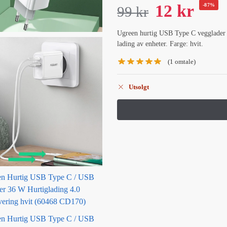
12
kr
-87%
99
kr
Ugreen hurtig USB Type C vegglader 3
lading av enheter. Farge: hvit.
(
1
omtale)
Utsolgt