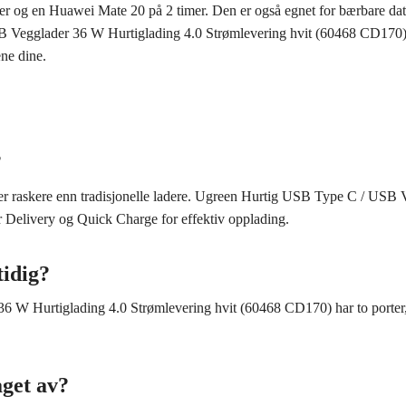
imer og en Huawei Mate 20 på 2 timer. Den er også egnet for bærbare 
 Vegglader 36 W Hurtiglading 4.0 Strømlevering hvit (60468 CD170) er
ene dine.
?
eter raskere enn tradisjonelle ladere. Ugreen Hurtig USB Type C / USB
 Delivery og Quick Charge for effektiv opplading.
tidig?
W Hurtiglading 4.0 Strømlevering hvit (60468 CD170) har to porter, s
aget av?