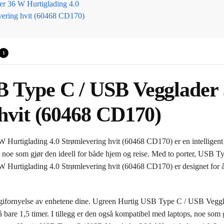
1
 Type C / USB Vegglader 
 hvit (60468 CD170)
urtiglading 4.0 Strømlevering hvit (60468 CD170) er en intelligent 
t, noe som gjør den ideell for både hjem og reise. Med to porter, USB 
rtiglading 4.0 Strømlevering hvit (60468 CD170) er designet for å stø
gifornyelse av enhetene dine. Ugreen Hurtig USB Type C / USB Veggla
are 1,5 timer. I tillegg er den også kompatibel med laptops, noe som gir