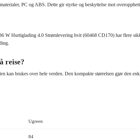
materialer, PC og ABS. Dette gir styrke og beskyttelse mot overopphet
 W Hurtiglading 4.0 Strømlevering hvit (60468 CD170) har flere sikk
ding.
å reise?
n kan brukes over hele verden. Den kompakte størrelsen gjør den enkel
Ugreen
84