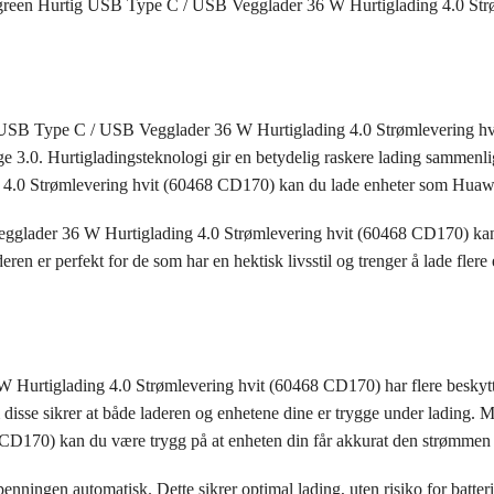
Ugreen Hurtig USB Type C / USB Vegglader 36 W Hurtiglading 4.0 Str
ig USB Type C / USB Vegglader 36 W Hurtiglading 4.0 Strømlevering h
 3.0. Hurtigladingsteknologi gir en betydelig raskere lading sammenli
.0 Strømlevering hvit (60468 CD170) kan du lade enheter som Huawei
lader 36 W Hurtiglading 4.0 Strømlevering hvit (60468 CD170) kan d
en er perfekt for de som har en hektisk livsstil og trenger å lade flere 
urtiglading 4.0 Strømlevering hvit (60468 CD170) har flere beskytte
 disse sikrer at både laderen og enhetene dine er trygge under ladin
CD170) kan du være trygg på at enheten din får akkurat den strømmen 
spenningen automatisk. Dette sikrer optimal lading, uten risiko for ba