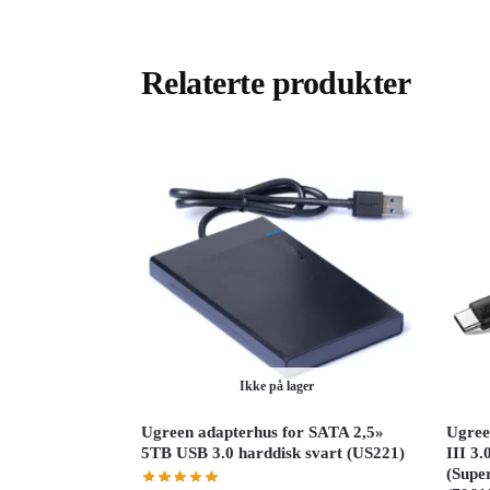
Relaterte produkter
Ikke på lager
Ugreen adapterhus for SATA 2,5»
Ugree
5TB USB 3.0 harddisk svart (US221)
III 3
(Super