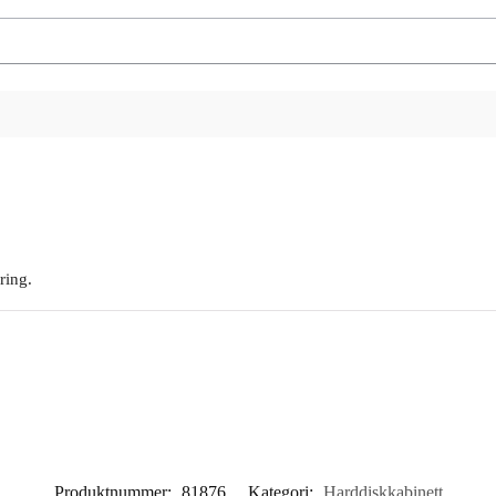
ring.
Produktnummer:
81876
Kategori:
Harddiskkabinett