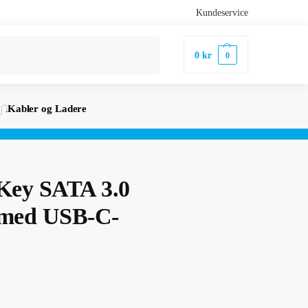
Kundeservice
Søk
0
kr
0
Kabler og Ladere
Key SATA 3.0
 med USB-C-