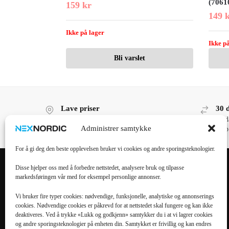
(7061
159
kr
149
Ikke på lager
Ikke på
Bli varslet
Lave priser
30 
Lave priser, høy kvalitet!
30 d
Administrer samtykke
kjøp
For å gi deg den beste opplevelsen bruker vi cookies og andre sporingsteknologier.
Disse hjelper oss med å forbedre nettstedet, analysere bruk og tilpasse
markedsføringen vår med for eksempel personlige annonser.
POPULÆRE
POPULÆRT
KATEGORIER
MOBILTILBEHØR
Vi bruker fire typer cookies: nødvendige, funksjonelle, analytiske og annonserings
cookies. Nødvendige cookies er påkrevd for at nettstedet skal fungere og kan ikke
Mobiltilbehør
iPhone 16 Pro Max
deaktiveres. Ved å trykke «Lukk og godkjenn» samtykker du i at vi lagrer cookies
og andre sporingsteknologier på enheten din. Samtykket er frivillig og kan endres
Tilbehør til nettbrett
iPhone 16 Pro