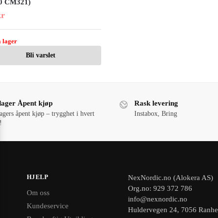
0 CM321)
kr
 lager
Bli varslet
dager Åpent kjøp
Rask levering
agers åpent kjøp – trygghet i hvert
Instabox, Bring
!
HJELP
NexNordic.no (Alokera AS)
Org.no: 929 372 786
Om oss
info@nexnordic.no
Kundeservice
Huldervegen 24, 7056 Ranh