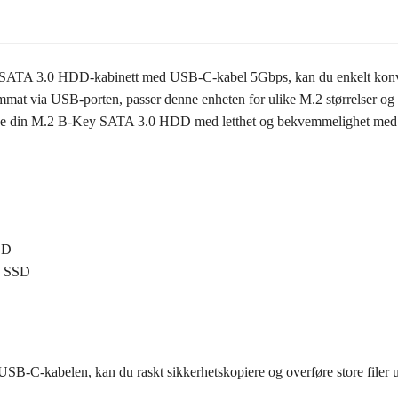
 SATA 3.0 HDD-kabinett med USB-C-kabel 5Gbps, kan du enkelt konver
mmat via USB-porten, passer denne enheten for ulike M.2 størrelser og 
ruke din M.2 B-Key SATA 3.0 HDD med letthet og bekvemmelighet med d
DD
2 SSD
SB-C-kabelen, kan du raskt sikkerhetskopiere og overføre store filer ut