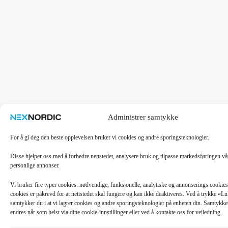
Administrer samtykke
For å gi deg den beste opplevelsen bruker vi cookies og andre sporingsteknologier.
Disse hjelper oss med å forbedre nettstedet, analysere bruk og tilpasse markedsføringen v
personlige annonser.
Vi bruker fire typer cookies: nødvendige, funksjonelle, analytiske og annonserings cooki
cookies er påkrevd for at nettstedet skal fungere og kan ikke deaktiveres. Ved å trykke «
samtykker du i at vi lagrer cookies og andre sporingsteknologier på enheten din. Samtykket 
endres når som helst via dine cookie-innstillinger eller ved å kontakte oss for veiledning.