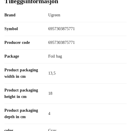
Tilleggsinformasjon
Brand
Ugreen
Symbol
6957303875771
Producer code
6957303875771
Package
Foil bag
Product packaging
13,5
width in cm
Product packaging
18
height in cm
Product packaging
4
depth in cm
color
Gray