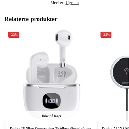
Merke:
Ugreen
Relaterte produkter
-22%
-22%
Ikke på lager
Dudao U15Pro Oppgradert Trådløse Øretelefoner
Dudao A12XS Ma