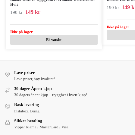
Hvit
149
k
190
kr
149
kr
190
kr
Ikke på lager
Ikke på lager
Bli varslet
Lave priser
Lave priser, høy kvalitet!
30 dager Åpent kjøp
30 dagers åpent kjøp – trygghet i hvert kjøp!
Rask levering
Instabox, Bring
Sikker betaling
Vipps/ Klarna / MasterCard / Visa