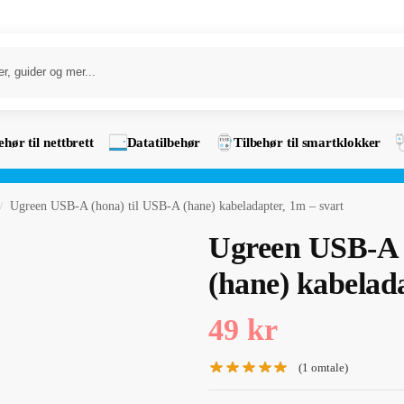
ehør til nettbrett
Datatilbehør
Tilbehør til smartklokker
Ugreen USB-A (hona) til USB-A (hane) kabeladapter, 1m – svart
/
Ugreen USB-A 
(hane) kabelada
49
kr
(
1
omtale)