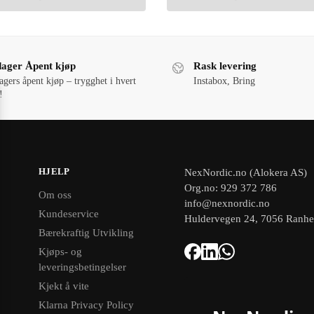
dager Åpent kjøp
Rask levering
agers åpent kjøp – trygghet i hvert
Instabox, Bring
!
HJELP
NexNordic.no (Alokera AS)
Org.no: 929 372 786
Om oss
info@nexnordic.no
Kundeservice
Huldervegen 24, 7056 Ranh
Bærekraftig Utvikling
Kjøps- og
leveringsbetingelser
Kjekt å vite
Klarna Privacy Policy