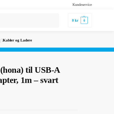
Kundeservice
Søk
0
kr
0
Kabler og Ladere
(hona) til USB-A
pter, 1m – svart