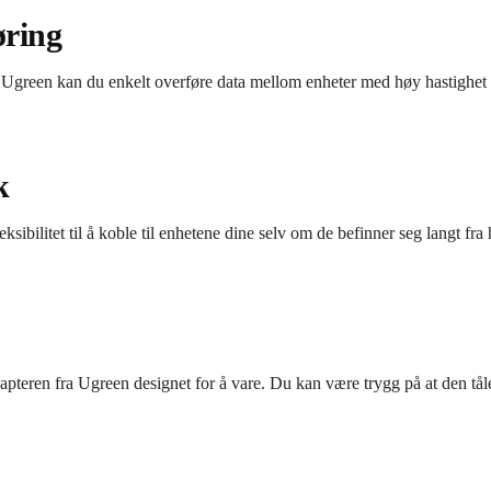
øring
een kan du enkelt overføre data mellom enheter med høy hastighet og u
k
eksibilitet til å koble til enhetene dine selv om de befinner seg langt 
pteren fra Ugreen designet for å vare. Du kan være trygg på at den tåler