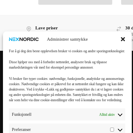
Lave priser
30 
Lave priser, høy kvalitet!
30 d
Administrer samtykke
kjøp
For å gi deg den beste opplevelsen bruker vi cookies og andre sporingsteknologier.
Disse hjelper oss med å forbedre nettstedet, analysere bruk og tilpasse
markedsføringen vår med for eksempel personlige annonser.
POPULÆRE
POPULÆRT
KATEGORIER
MOBILTILBEHØR
Vi bruker fire typer cookies: nødvendige, funksjonelle, analytiske og annonserings
cookies. Nødvendige cookies er påkrevd for at nettstedet skal fungere og kan ikke
Mobiltilbehør
iPhone 16 Pro Max
deaktiveres. Ved å trykke «Lukk og godkjenn» samtykker du i at vi lagrer cookies
og andre sporingsteknologier på enheten din. Samtykket er frivillig og kan endres
Tilbehør til nettbrett
iPhone 16 Pro
når som helst via dine cookie-innstillinger eller ved å kontakte oss for veiledning.
Datatilbehør
iPhone 16 Plus
Kabler & Ladere
iPhone 16
Funksjonell
Alltid aktiv
Tilbehør til
Galaxy S25 Ultra
smartklokker
Galaxy S25 Plus
Preferanser