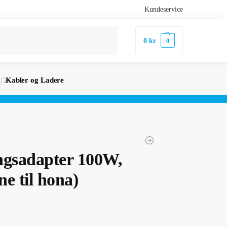
Kundeservice
Søk
0
kr
0
Kabler og Ladere
ngsadapter 100W,
e til hona)