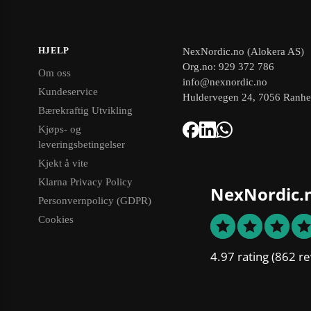
HJELP
NexNordic.no (Alokera AS)
Org.no: 929 372 786
Om oss
info@nexnordic.no
Kundeservice
Huldervegen 24, 7056 Ranh
Bærekraftig Utvikling
Kjøps- og
leveringsbetingelser
Kjekt å vite
Klarna Privacy Policy
NexNordic.
Personvernpolicy (GDPR)
Cookies
4.97 rating
(862 re