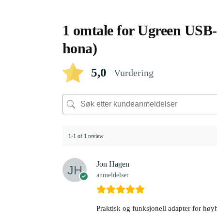
1 omtale for
Ugreen USB-C
hona)
5,0
Vurdering
1-1 of 1 review
Jon Hagen
anmeldelser
Praktisk og funksjonell adapter for høyh