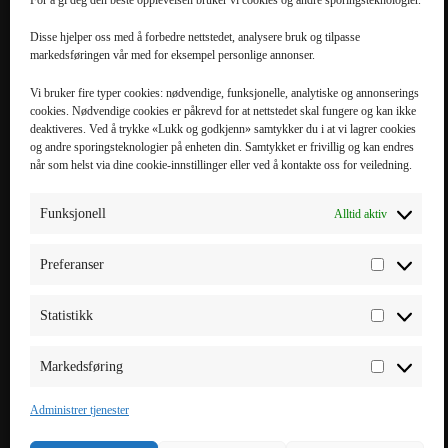
Disse hjelper oss med å forbedre nettstedet, analysere bruk og tilpasse
markedsføringen vår med for eksempel personlige annonser.
POPULÆRE
POPULÆRT
KATEGORIER
MOBILTILBEHØR
Vi bruker fire typer cookies: nødvendige, funksjonelle, analytiske og annonserings
cookies. Nødvendige cookies er påkrevd for at nettstedet skal fungere og kan ikke
Mobiltilbehør
iPhone 16 Pro Max
deaktiveres. Ved å trykke «Lukk og godkjenn» samtykker du i at vi lagrer cookies
og andre sporingsteknologier på enheten din. Samtykket er frivillig og kan endres
Tilbehør til nettbrett
iPhone 16 Pro
når som helst via dine cookie-innstillinger eller ved å kontakte oss for veiledning.
Datatilbehør
iPhone 16 Plus
Kabler & Ladere
iPhone 16
Funksjonell
Alltid aktiv
Tilbehør til
Galaxy S25 Ultra
smartklokker
Galaxy S25 Plus
Preferanser
Elbillading
Galaxy S25 FE
Powerbank
Galaxy S25
Statistikk
Smarte hjem
Markedsføring
Administrer tjenester