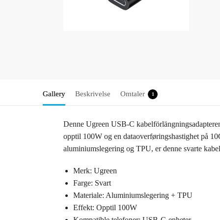
Gallery
Beskrivelse
Omtaler
1
Denne Ugreen USB-C kabelförlängningsadapteren er 
opptil 100W og en dataoverføringshastighet på 10Gb
aluminiumslegering og TPU, er denne svarte kabelf
Merk: Ugreen
Farge: Svart
Materiale: Aluminiumslegering + TPU
Effekt: Opptil 100W
Kompatible telefoner: USB-C-enheter