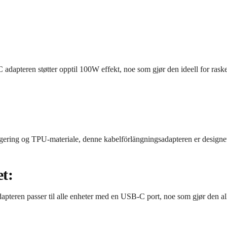
apteren støtter opptil 100W effekt, noe som gjør den ideell for raske
ering og TPU-materiale, denne kabelförlängningsadapteren er designet f
et:
pteren passer til alle enheter med en USB-C port, noe som gjør den al