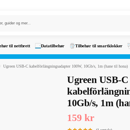
ehør til nettbrett
Datatilbehør
Tilbehør til smartklokker
Ugreen USB-C kabelförlängningsadapter 100W, 10Gb/s, 1m (hane til hona)
/
Ugreen USB-C
kabelförlängni
10Gb/s, 1m (han
159
kr
(
1
omtale)