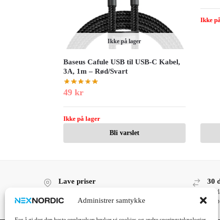
Ikke på
Ikke på lager
Baseus Cafule USB til USB-C Kabel,
3A, 1m – Rød/Svart
49
kr
Ikke på lager
Bli varslet
Lave priser
30 
Lave priser, høy kvalitet!
30 d
Administrer samtykke
kjøp
For å gi deg den beste opplevelsen bruker vi cookies og andre sporingsteknologier.