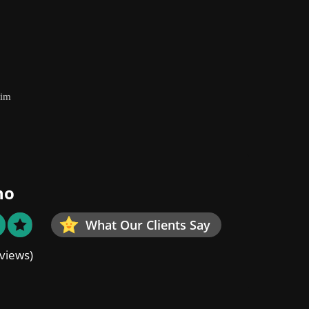
eim
no
What Our Clients Say
views)