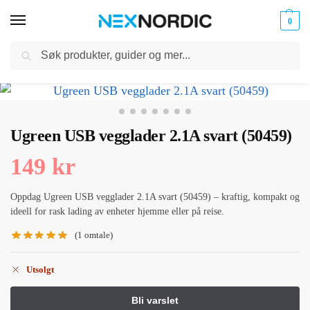
0
Søk
Kabler
ør til
Hjem
Kabler og Ladere
Ladere
Veggladere
Ugreen USB vegglader 2.1A svart (50459)
og
/
/
/
/
klokker
Ladere
Ugreen USB vegglader 2.1A svart (50459)
149
kr
Oppdag Ugreen USB vegglader 2.1A svart (50459) – kraftig, kompakt og
ideell for rask lading av enheter hjemme eller på reise.
(
1
omtale)
Utsolgt