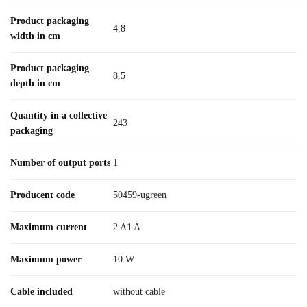
Product packaging
4,8
width in cm
Product packaging
8,5
depth in cm
Quantity in a collective
243
packaging
Number of output ports
1
Producent code
50459-ugreen
Maximum current
2 A1 A
Maximum power
10 W
Cable included
without cable