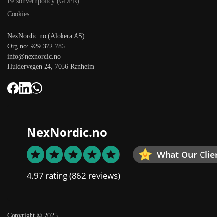
Personvernpolicy (GDPR)
Cookies
NexNordic.no (Alokera AS)
Org.no: 929 372 786
info@nexnordic.no
Huldervegen 24, 7056 Ranheim
NexNordic.no
What Our Clie
4.97 rating
(862 reviews)
Copyright © 2025