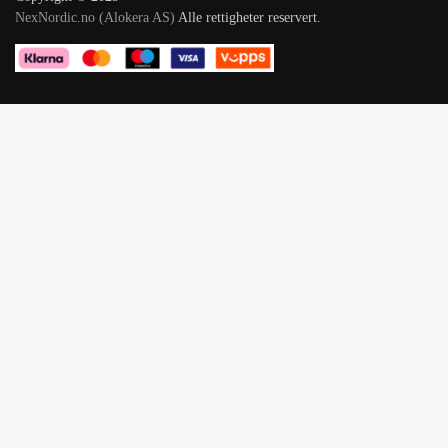
NexNordic.no (Alokera AS)
Alle rettigheter reservert.