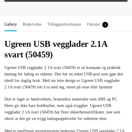
Gallery
Beskrivelse
Tilleggsinformasjon
Omtaler
1
Ugreen USB vegglader 2.1A
svart (50459)
Ugreen USB vegglader 2.1A svart (50459) er en kompakt og praktisk
løsning for lading av enheter. Den har en enkel USB-port som gjør den
ideell for daglig bruk. Med sin lette design er Ugreen USB vegglader
2.1A svart (50459) lett å ta med seg, enten på reise eller hjemme.
Den er laget av høykvalitets, brannsikre materialer som ABS og PC.
Dette gir ikke bare holdbarhet, men også trygghet. Ugreen USB
vegglader 2.1A svart (50459) har flere sikkerhetssertifikater, noe som
sikrer at den gir en trygg ladingsopplevelse for enhetene dine.
Med et intelligent styringssystem beskytter Ugreen USB vegglader 2.1A