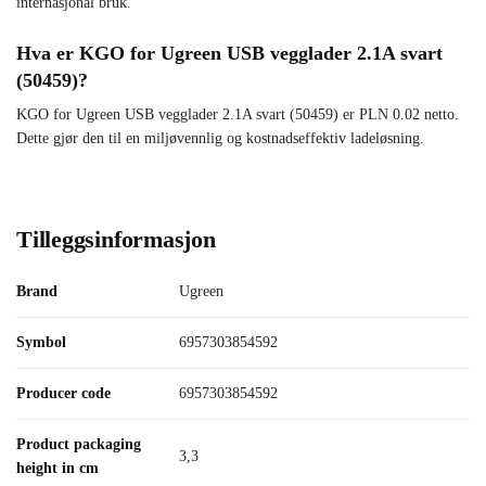
internasjonal bruk.
Hva er KGO for Ugreen USB vegglader 2.1A svart
(50459)?
KGO for Ugreen USB vegglader 2.1A svart (50459) er PLN 0.02 netto.
Dette gjør den til en miljøvennlig og kostnadseffektiv ladeløsning.
Tilleggsinformasjon
Brand
Ugreen
Symbol
6957303854592
Producer code
6957303854592
Product packaging
3,3
height in cm