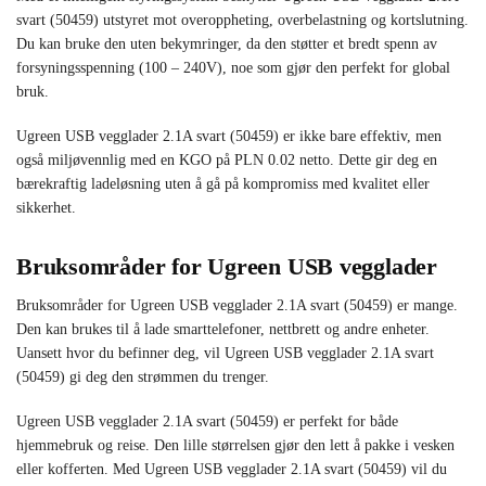
svart (50459) utstyret mot overoppheting, overbelastning og kortslutning.
Du kan bruke den uten bekymringer, da den støtter et bredt spenn av
forsyningsspenning (100 – 240V), noe som gjør den perfekt for global
bruk.
Ugreen USB vegglader 2.1A svart (50459) er ikke bare effektiv, men
også miljøvennlig med en KGO på PLN 0.02 netto. Dette gir deg en
bærekraftig ladeløsning uten å gå på kompromiss med kvalitet eller
sikkerhet.
Bruksområder for Ugreen USB vegglader
Bruksområder for Ugreen USB vegglader 2.1A svart (50459) er mange.
Den kan brukes til å lade smarttelefoner, nettbrett og andre enheter.
Uansett hvor du befinner deg, vil Ugreen USB vegglader 2.1A svart
(50459) gi deg den strømmen du trenger.
Ugreen USB vegglader 2.1A svart (50459) er perfekt for både
hjemmebruk og reise. Den lille størrelsen gjør den lett å pakke i vesken
eller kofferten. Med Ugreen USB vegglader 2.1A svart (50459) vil du