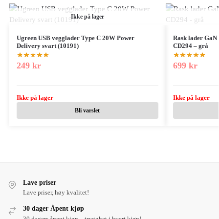
Ikke på lager
Ugreen USB vegglader Type C 20W Power
Rask lader GaN
Delivery svart (10191)
CD294 – grå
249
kr
699
kr
Ikke på lager
Ikke på lager
Bli varslet
Lave priser
Lave priser, høy kvalitet!
30 dager Åpent kjøp
30 dagers åpent kjøp – trygghet i hvert kjøp!