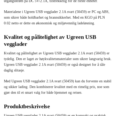
utgangsstrøm på DC 5V/2.1A, tilstrekkelig for de fleste enheter.
Materialene i Ugreen USB vegglader 2.1A svart (50459) er PC og ABS,
som sikrer både holdbarhet og brannsikkerhet. Med en KGO på PLN
0.02 netto er dette en økonomisk og miljøvennlig ladeløsning.
Kvalitet og pålitelighet av Ugreen USB
vegglader
Kvalitet og pålitelighet av Ugreen USB vegglader 2.1A svart (50459) er
tydelig. Den er laget av høykvalitetsmaterialer som sikrer langvarig bruk.
Ugreen USB vegglader 2.1A svart (50459) er også designet for å tåle
daglig slitasje.
Med Ugreen USB vegglader 2.1A svart (50459) kan du forvente en stabil
og sikker lading. Den kombinerer kvalitet med en rimelig pris, noe som
gjør den til et smart valg for både hjemmet og reisen.
Produktbeskrivelse
Ugreen USB vegglader 2.1A svart (50459) er en kompakt og praktisk