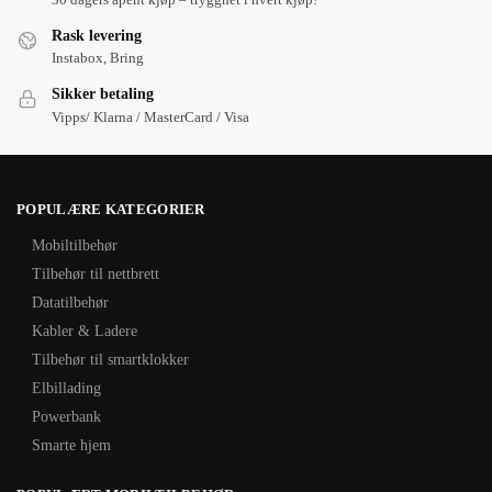
Rask levering
Instabox, Bring
Sikker betaling
Vipps/ Klarna / MasterCard / Visa
POPULÆRE KATEGORIER
Mobiltilbehør
Tilbehør til nettbrett
Datatilbehør
Kabler & Ladere
Tilbehør til smartklokker
Elbillading
Powerbank
Smarte hjem