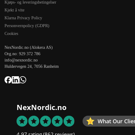
Kjøps- og leveringsbetingelser
Kjekt å vite
Klarna Privacy Policy
Personvernpolicy (GDPR)
Cookies
NexNordic.no (Alokera AS)
Org.no: 929 372 786
info@nexnordic.no
Huldervegen 24, 7056 Ranheim
NexNordic.no
What Our Clie
4.97 rating
(862 reviews)