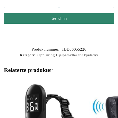
Send inn
Produktnummer:
TBD06055226
Kategori:
Opplæring Hjelpemidler for kjæledyr
Relaterte produkter