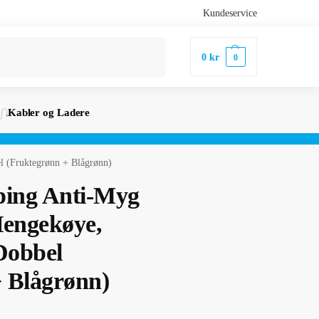
Kundeservice
Søk
0
kr
0
Kabler og Ladere
l (Fruktegrønn + Blågrønn)
ing Anti-Myg
engekøye,
 Dobbel
 Blågrønn)