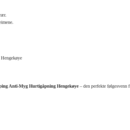
rær.
eimene.
g Hengekøye
ing Anti-Myg Hurtigåpning Hengekøye
– den perfekte følgesvenn fo