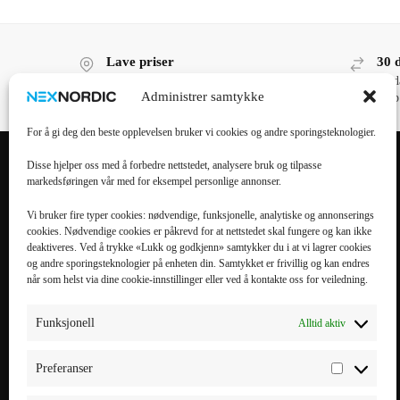
Lave priser
30 
Lave priser, høy kvalitet!
30 d
Administrer samtykke
kjøp
For å gi deg den beste opplevelsen bruker vi cookies og andre sporingsteknologier.
Disse hjelper oss med å forbedre nettstedet, analysere bruk og tilpasse
markedsføringen vår med for eksempel personlige annonser.
POPULÆRE
POPULÆRT
KATEGORIER
MOBILTILBEHØR
Vi bruker fire typer cookies: nødvendige, funksjonelle, analytiske og annonserings
cookies. Nødvendige cookies er påkrevd for at nettstedet skal fungere og kan ikke
Mobiltilbehør
iPhone 16 Pro Max
deaktiveres. Ved å trykke «Lukk og godkjenn» samtykker du i at vi lagrer cookies
og andre sporingsteknologier på enheten din. Samtykket er frivillig og kan endres
Tilbehør til nettbrett
iPhone 16 Pro
når som helst via dine cookie-innstillinger eller ved å kontakte oss for veiledning.
Datatilbehør
iPhone 16 Plus
Kabler & Ladere
iPhone 16
Funksjonell
Alltid aktiv
Tilbehør til
Galaxy S25 Ultra
smartklokker
Galaxy S25 Plus
Preferanser
Elbillading
Galaxy S25 FE