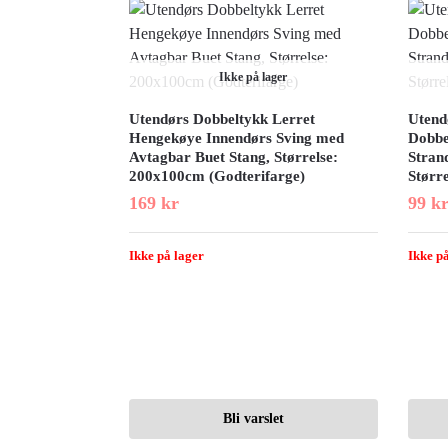
Ikke på lager
Utendørs Dobbeltykk Lerret
Utend
Hengekøye Innendørs Sving med
Dobbe
Avtagbar Buet Stang, Størrelse:
Stran
200x100cm (Godterifarge)
Større
169
kr
99
k
Ikke på lager
Ikke på
Bli varslet