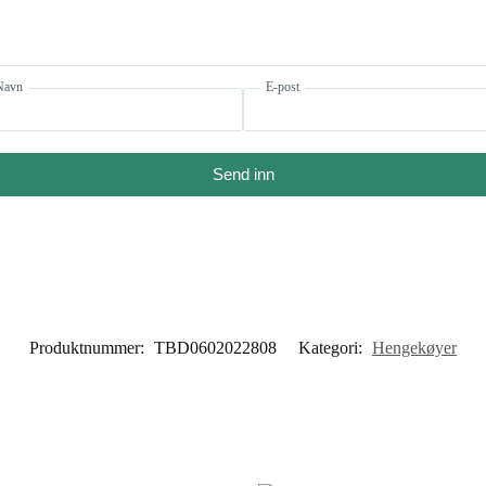
Navn
E-post
Send inn
Produktnummer:
TBD0602022808
Kategori:
Hengekøyer