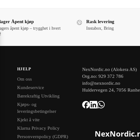
dager Åpent kjøp
Rask levering
agers åpent kjøp – trygghet i hvert
Instabox, Bring
!
HJELP
NexNordic.no (Alokera AS)
Org.no: 929 372 786
Om oss
info@nexnordic.no
Kundeservice
Huldervegen 24, 7056 Ranh
Bærekraftig Utvikling
Kjøps- og
leveringsbetingelser
Kjekt å vite
Klarna Privacy Policy
NexNordic.
Personvernpolicy (GDPR)