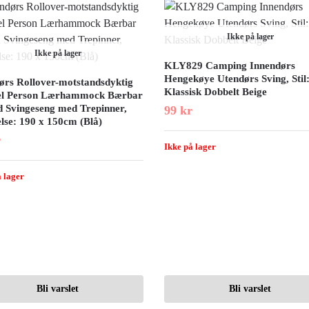
Ikke på lager
Ikke på lager
KLY829 Camping Innendørs
Hengekøye Utendørs Sving, Stil
ørs Rollover-motstandsdyktig
Klassisk Dobbelt Beige
l Person Lærhammock Bærbar
d Svingeseng med Trepinner,
99
kr
lse: 190 x 150cm (Blå)
r
Ikke på lager
 lager
Bli varslet
Bli varslet