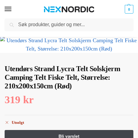
0
Søk
Kabler
ør til
Hjem
Utendørs og sport
Camping
Telt og tilbehør
Utendørs Strand Lycra Telt Solskjerm Camping Telt Fiske Telt, Størrelse: 210x200x150cm (Rød)
og
/
/
/
/
klokker
Ladere
Utendørs Strand Lycra Telt Solskjerm
Camping Telt Fiske Telt, Størrelse:
210x200x150cm (Rød)
319
kr
Utsolgt