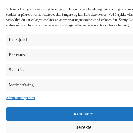
Vi bruker fire typer cookies: nødvendige, funksjonelle, analytiske og annonserings cooki
cookies er påkrevd for at nettstedet skal fungere og kan ikke deaktiveres. Ved å trykke «
samtykker du i at vi lagrer cookies og andre sporingsteknologier på enheten din. Samtykket 
endres når som helst via dine cookie-innstillinger eller ved å kontakte oss for veiledning.
Funksjonell
Preferanser
Statistikk
Markedsføring
Administrer tjenester
Akseptere
Benekte