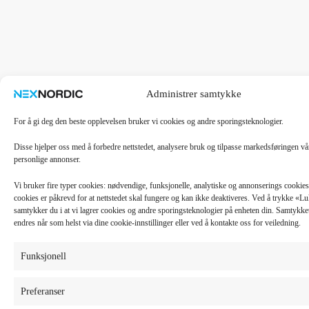
Administrer samtykke
For å gi deg den beste opplevelsen bruker vi cookies og andre sporingsteknologier.
Disse hjelper oss med å forbedre nettstedet, analysere bruk og tilpasse markedsføringen v
personlige annonser.
Vi bruker fire typer cookies: nødvendige, funksjonelle, analytiske og annonserings cooki
cookies er påkrevd for at nettstedet skal fungere og kan ikke deaktiveres. Ved å trykke «
samtykker du i at vi lagrer cookies og andre sporingsteknologier på enheten din. Samtykket 
endres når som helst via dine cookie-innstillinger eller ved å kontakte oss for veiledning.
Funksjonell
Preferanser