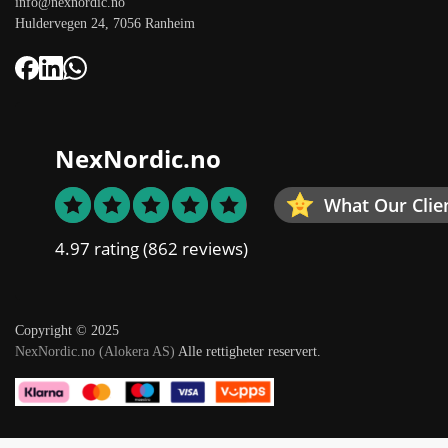
info@nexnordic.no
Huldervegen 24, 7056 Ranheim
NexNordic.no
What Our Clie
4.97 rating
(862 reviews)
Copyright © 2025
NexNordic.no (Alokera AS)
Alle rettigheter reservert.