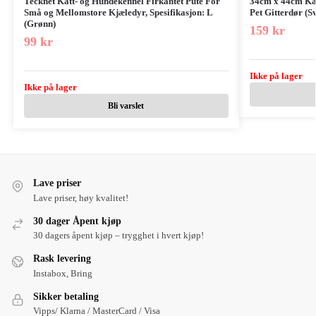
Tecknet Katt- og Hundekennel Firkantet Pute For
34cm x 44cm Ka
Små og Mellomstore Kjæledyr, Spesifikasjon: L
Pet Gitterdør (S
(Grønn)
159
kr
99
kr
Ikke på lager
Ikke på lager
Bli varslet
Lave priser
Lave priser, høy kvalitet!
30 dager Åpent kjøp
30 dagers åpent kjøp – trygghet i hvert kjøp!
Rask levering
Instabox, Bring
Sikker betaling
Vipps/ Klarna / MasterCard / Visa