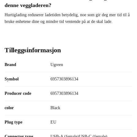
denne veggladeren?
Hurtiglading reduserer ladetiden betydelig, noe som gir deg mer tid til å
bruke enhetene dine og mindre tid ventende på at de skal lade.
Tilleggsinformasjon
Brand
Ugreen
Symbol
6957303896134
Producer code
6957303896134
color
Black
Plug type
EU
Connector type
USB-A (female)USB-C (female)