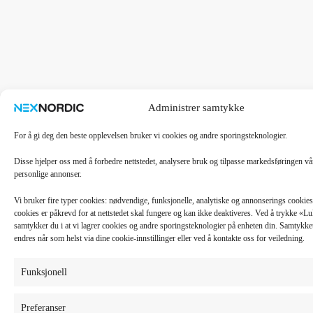
Administrer samtykke
For å gi deg den beste opplevelsen bruker vi cookies og andre sporingsteknologier.
Disse hjelper oss med å forbedre nettstedet, analysere bruk og tilpasse markedsføringen v
personlige annonser.
Vi bruker fire typer cookies: nødvendige, funksjonelle, analytiske og annonserings cooki
cookies er påkrevd for at nettstedet skal fungere og kan ikke deaktiveres. Ved å trykke «
samtykker du i at vi lagrer cookies og andre sporingsteknologier på enheten din. Samtykket 
endres når som helst via dine cookie-innstillinger eller ved å kontakte oss for veiledning.
Funksjonell
Preferanser