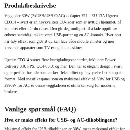
Produktbeskrivelse
Vegglader 30W (2xUSB/USB C/AC) / adapter EU – EU 13A Ugreen
CD314 – svart er en høykvalitets EU-lader som er nyttig i hjemmet, på
kontoret eller når du reiser. Den gir deg mulighet til å lade opptil tre
enheter samtidig, takket være USB-porter og en AC-kontakt. Hver port
har høy effekt som gjør at du kan lade både mobile enheter og mer
krevende apparater som TV-er og datamaskiner.
Ugreen CD314 støtter flere hurtigladingstandarder, inkludert Power
Delivery 3.0, PPS, QC4+/3.0, og mer. Den har et elegant design i svart
og er perfekt for alle som ønsker fleksibilitet og høy ytelse i et kompakt
format. Med spesifikasjoner som en maksimal effekt på 30W for USB og
2990W for AC, er denne veggladeren et utmerket valg for moderne
brukere.
Vanlige spørsmål (FAQ)
Hva er maks effekt for USB- og AC-tilkoblingene?
Maksimal effekt for USB-tilkoblingen er 30W, mens maksimal effekt for