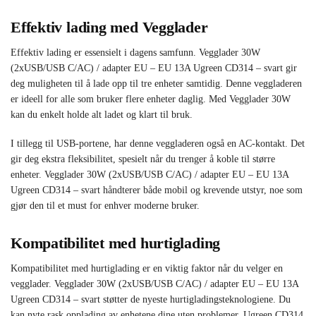
Effektiv lading med Vegglader
Effektiv lading er essensielt i dagens samfunn. Vegglader 30W
(2xUSB/USB C/AC) / adapter EU – EU 13A Ugreen CD314 – svart gir
deg muligheten til å lade opp til tre enheter samtidig. Denne veggladeren
er ideell for alle som bruker flere enheter daglig. Med Vegglader 30W
kan du enkelt holde alt ladet og klart til bruk.
I tillegg til USB-portene, har denne veggladeren også en AC-kontakt. Det
gir deg ekstra fleksibilitet, spesielt når du trenger å koble til større
enheter. Vegglader 30W (2xUSB/USB C/AC) / adapter EU – EU 13A
Ugreen CD314 – svart håndterer både mobil og krevende utstyr, noe som
gjør den til et must for enhver moderne bruker.
Kompatibilitet med hurtiglading
Kompatibilitet med hurtiglading er en viktig faktor når du velger en
vegglader. Vegglader 30W (2xUSB/USB C/AC) / adapter EU – EU 13A
Ugreen CD314 – svart støtter de nyeste hurtigladingsteknologiene. Du
kan nyte rask opplading av enhetene dine uten problemer. Ugreen CD314