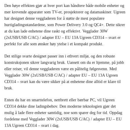
Den høye effekten gjør at hver port kan håndtere både mobile enheter og
mer krevende apparater som TV-er, prosjektorer og datamaskiner. Ugreen
har designet denne veggladeren for å støtte de mest populære
hurtigladingsstandardene, som Power Delivery 3.0 og QC4+. Dette sikrer
at du kan lade enhetene dine raskt og effektivt. Vegglader 30W
(2xUSB/USB C/AC) / adapter EU – EU 13A Ugreen CD314 – svart er
perfekt for alle som ønsker høy ytelse i et kompakt produkt.
Det stilige svarte designet passer inn i ethvert miljø, og den robuste
konstruksjonen sikrer langvarig bruk. Uansett om du er hjemme, på jobb
eller reiser, vil denne veggladeren være en pålitelig følgesvenn. Med
Vegglader 30W (2xUSB/USB C/AC) / adapter EU – EU 13A Ugreen
CD314 – svart kan du være sikker på at enhetene dine alltid er klare til
bruk.
Enten du har en smarttelefon, nettbrett eller bærbar PC, vil Ugreen
CD314 dekke dine ladingsbehov. Den moderne teknologien gjør det
mulig å lade flere enheter samtidig, noe som sparer deg for tid. Oppdag
fordelene med Vegglader 30W (2xUSB/USB C/AC) / adapter EU – EU
13A Ugreen CD314 – svart i dag.