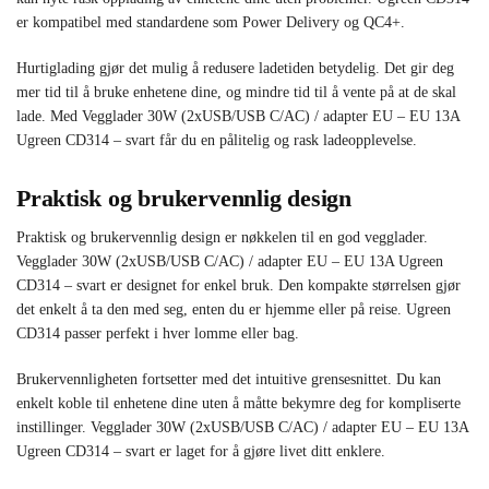
er kompatibel med standardene som Power Delivery og QC4+.
Hurtiglading gjør det mulig å redusere ladetiden betydelig. Det gir deg
mer tid til å bruke enhetene dine, og mindre tid til å vente på at de skal
lade. Med Vegglader 30W (2xUSB/USB C/AC) / adapter EU – EU 13A
Ugreen CD314 – svart får du en pålitelig og rask ladeopplevelse.
Praktisk og brukervennlig design
Praktisk og brukervennlig design er nøkkelen til en god vegglader.
Vegglader 30W (2xUSB/USB C/AC) / adapter EU – EU 13A Ugreen
CD314 – svart er designet for enkel bruk. Den kompakte størrelsen gjør
det enkelt å ta den med seg, enten du er hjemme eller på reise. Ugreen
CD314 passer perfekt i hver lomme eller bag.
Brukervennligheten fortsetter med det intuitive grensesnittet. Du kan
enkelt koble til enhetene dine uten å måtte bekymre deg for kompliserte
instillinger. Vegglader 30W (2xUSB/USB C/AC) / adapter EU – EU 13A
Ugreen CD314 – svart er laget for å gjøre livet ditt enklere.