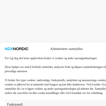
Administrer samtykke
For å gi deg den beste opplevelsen bruker vi cookies og andre sporingsteknologier.
Disse hjelper oss med å forbedre nettstedet, analysere bruk og tilpasse markedsføringen v
personlige annonser.
Vi bruker fire typer cookies: nødvendige, funksjonelle, analytiske og annonserings cooki
cookies er påkrevd for at nettstedet skal fungere og kan ikke deaktiveres. Ved å trykke «
samtykker du i at vi lagrer cookies og andre sporingsteknologier på enheten din. Samtykket 
endres når som helst via dine cookie-innstillinger eller ved å kontakte oss for veiledning.
Funksjonell