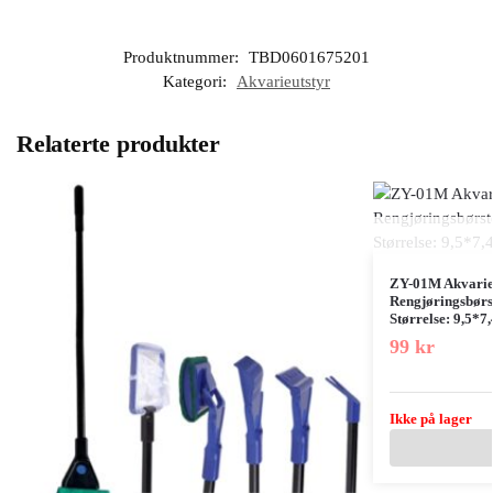
Produktnummer:
TBD0601675201
Kategori:
Akvarieutstyr
Relaterte produkter
ZY-01M Akvarie
Rengjøringsbørs
Størrelse: 9,5*7
99
kr
Ikke på lager