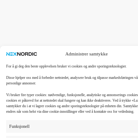
Administrer samtykke
For å gi deg den beste opplevelsen bruker vi cookies og andre sporingsteknologier.
Disse hjelper oss med å forbedre nettstedet, analysere bruk og tilpasse markedsføringen v
personlige annonser.
Vi bruker fire typer cookies: nødvendige, funksjonelle, analytiske og annonserings cooki
cookies er påkrevd for at nettstedet skal fungere og kan ikke deaktiveres. Ved å trykke «
samtykker du i at vi lagrer cookies og andre sporingsteknologier på enheten din. Samtykket 
endres når som helst via dine cookie-innstillinger eller ved å kontakte oss for veiledning.
Funksjonell