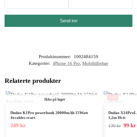
Send inn
Produktnummer:
1002484159
Kategorier:
iPhone 16 Pro
,
Mobiltilbehør
Relaterte produkter
-24%
Ikke på lager
Dudao K1Pro powerbank 20000mAh 15Watt
Dudao X14ProL I
4xcables svart
1,2m Hvit
249
kr
99
kr
130
kr