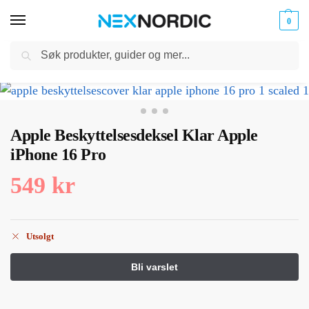
0
Søk
Kabler
ør til
Hjem
Mobiltilbehør
iPhone Tilbehør
iPhone 16 Pro
Apple Beskyttelsesdeksel Klar Apple iPhone 16 Pro
og
/
/
/
/
klokker
Ladere
Apple Beskyttelsesdeksel Klar Apple
iPhone 16 Pro
549
kr
Utsolgt