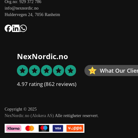
Org.no: 929 372 786
info@nexnordic.no
Huldervegen 24, 7056 Ranheim
NexNordic.no
What Our Clie
4.97 rating
(862 reviews)
Copyright © 2025
NexNordic.no (Alokera AS)
Alle rettigheter reservert.