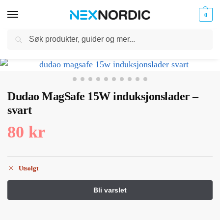
0
Søk
Kabler
ør til
Hjem
Kabler og Ladere
Ladere
MagSafe-ladere
Dudao MagSafe 15W induksjonslader – svart
og
/
/
/
/
klokker
Ladere
Dudao MagSafe 15W induksjonslader –
svart
80
kr
Utsolgt