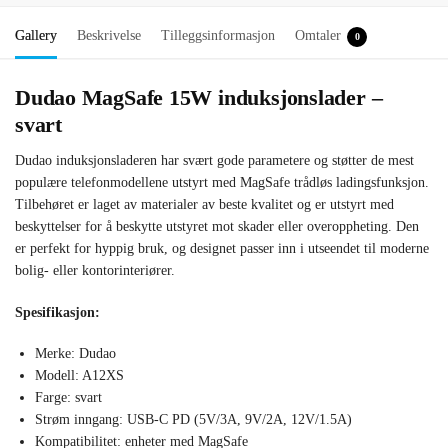
Gallery
Beskrivelse
Tilleggsinformasjon
Omtaler
0
Dudao MagSafe 15W induksjonslader –
svart
Dudao induksjonsladeren har svært gode parametere og støtter de mest
populære telefonmodellene utstyrt med MagSafe trådløs ladingsfunksjon.
Tilbehøret er laget av materialer av beste kvalitet og er utstyrt med
beskyttelser for å beskytte utstyret mot skader eller overoppheting. Den
er perfekt for hyppig bruk, og designet passer inn i utseendet til moderne
bolig- eller kontorinteriører.
Spesifikasjon:
Merke: Dudao
Modell: A12XS
Farge: svart
Strøm inngang: USB-C PD (5V/3A, 9V/2A, 12V/1.5A)
Kompatibilitet: enheter med MagSafe