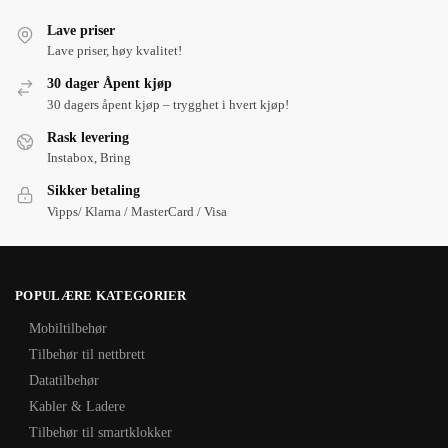
Lave priser
Lave priser, høy kvalitet!
30 dager Åpent kjøp
30 dagers åpent kjøp – trygghet i hvert kjøp!
Rask levering
Instabox, Bring
Sikker betaling
Vipps/ Klarna / MasterCard / Visa
POPULÆRE KATEGORIER
Mobiltilbehør
Tilbehør til nettbrett
Datatilbehør
Kabler & Ladere
Tilbehør til smartklokker