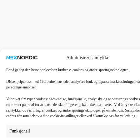
Administrer samtykke
For å gi deg den beste opplevelsen bruker vi cookies og andre sporingsteknologier.
Disse hjelper oss med å forbedre nettstedet, analysere bruk og tilpasse markedsføringen v
personlige annonser.
Vi bruker fire typer cookies: nødvendige, funksjonelle, analytiske og annonserings cooki
cookies er påkrevd for at nettstedet skal fungere og kan ikke deaktiveres. Ved å trykke «
samtykker du i at vi lagrer cookies og andre sporingsteknologier på enheten din. Samtykket 
endres når som helst via dine cookie-innstillinger eller ved å kontakte oss for veiledning.
Funksjonell