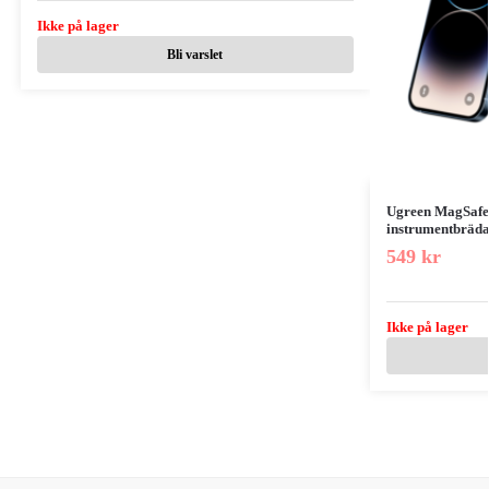
Ikke på lager
Bli varslet
Ugreen MagSafe B
instrumentbräda/
549
kr
Ikke på lager