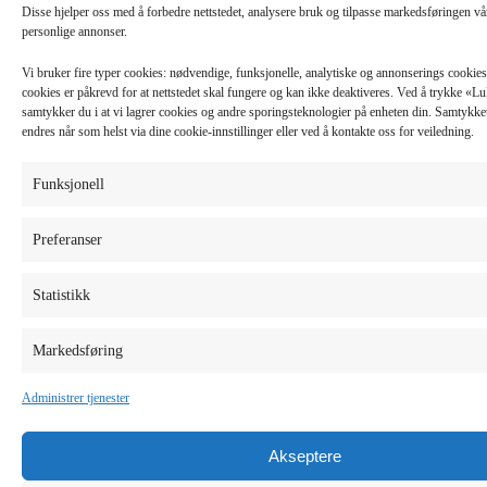
Disse hjelper oss med å forbedre nettstedet, analysere bruk og tilpasse markedsføringen v
personlige annonser.
Vi bruker fire typer cookies: nødvendige, funksjonelle, analytiske og annonserings cooki
cookies er påkrevd for at nettstedet skal fungere og kan ikke deaktiveres. Ved å trykke «
samtykker du i at vi lagrer cookies og andre sporingsteknologier på enheten din. Samtykket 
endres når som helst via dine cookie-innstillinger eller ved å kontakte oss for veiledning.
Funksjonell
Preferanser
Statistikk
Markedsføring
Administrer tjenester
Akseptere