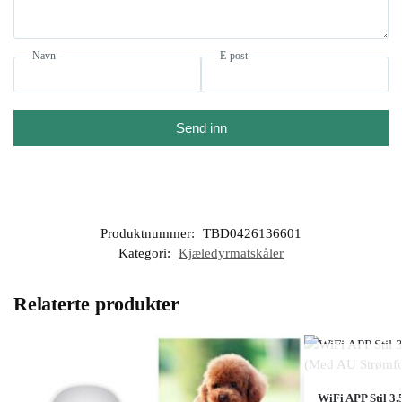
Navn
E-post
Send inn
Produktnummer:
TBD0426136601
Kategori:
Kjæledyrmatskåler
Relaterte produkter
WiFi APP Stil 3