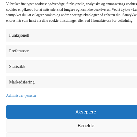
Vi bruker fire typer cookies: nødvendige, funksjonelle, analytiske og annonserings cooki
cookies er påkrevd for at nettstedet skal fungere og kan ikke deaktiveres. Ved å trykke «
samtykker du i at vi lagrer cookies og andre sporingsteknologier på enheten din. Samtykket 
endres når som helst via dine cookie-innstillinger eller ved å kontakte oss for veiledning.
Funksjonell
Preferanser
Statistikk
Markedsføring
Administrer tjenester
Akseptere
Benekte