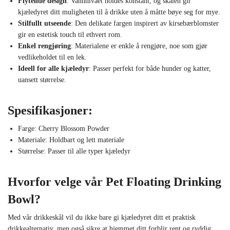
Flytende design
: Vannnivået holdes konstant, og skålen gir
kjæledyret ditt muligheten til å drikke uten å måtte bøye seg for mye.
Stilfullt utseende
: Den delikate fargen inspirert av kirsebærblomster
gir en estetisk touch til ethvert rom.
Enkel rengjøring
: Materialene er enkle å rengjøre, noe som gjør
vedlikeholdet til en lek.
Ideell for alle kjæledyr
: Passer perfekt for både hunder og katter,
uansett størrelse.
Spesifikasjoner:
Farge: Cherry Blossom Powder
Materiale: Holdbart og lett materiale
Størrelse: Passer til alle typer kjæledyr
Hvorfor velge vår Pet Floating Drinking
Bowl?
Med vår drikkeskål vil du ikke bare gi kjæledyret ditt et praktisk
drikkealternativ, men også sikre at hjemmet ditt forblir rent og ryddig.