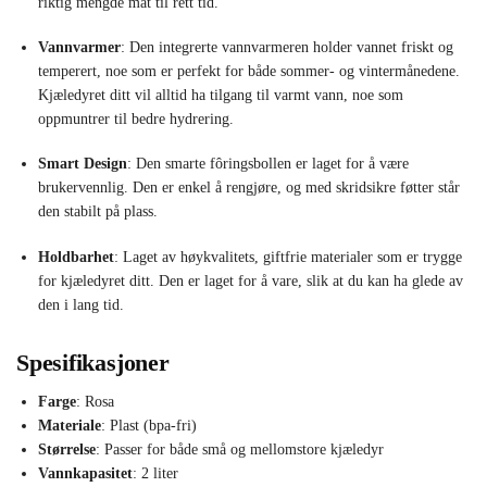
riktig mengde mat til rett tid.
Vannvarmer
: Den integrerte vannvarmeren holder vannet friskt og
temperert, noe som er perfekt for både sommer- og vintermånedene.
Kjæledyret ditt vil alltid ha tilgang til varmt vann, noe som
oppmuntrer til bedre hydrering.
Smart Design
: Den smarte fôringsbollen er laget for å være
brukervennlig. Den er enkel å rengjøre, og med skridsikre føtter står
den stabilt på plass.
Holdbarhet
: Laget av høykvalitets, giftfrie materialer som er trygge
for kjæledyret ditt. Den er laget for å vare, slik at du kan ha glede av
den i lang tid.
Spesifikasjoner
Farge
: Rosa
Materiale
: Plast (bpa-fri)
Størrelse
: Passer for både små og mellomstore kjæledyr
Vannkapasitet
: 2 liter