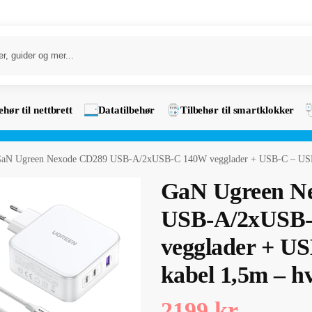
ehør til nettbrett
Datatilbehør
Tilbehør til smartklokker
aN Ugreen Nexode CD289 USB-A/2xUSB-C 140W vegglader + USB-C – USB-
GaN Ugreen N
USB-A/2xUSB
vegglader + U
kabel 1,5m – hv
2199
kr