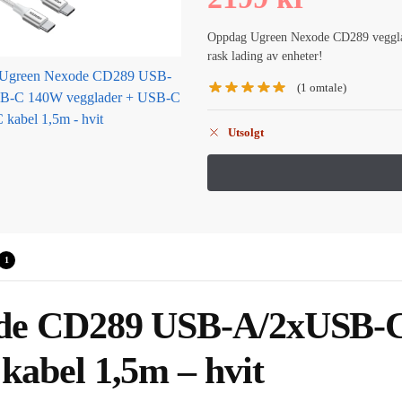
Oppdag Ugreen Nexode CD289 veggla
rask lading av enheter!
(
1
omtale)
Utsolgt
1
de CD289 USB-A/2xUSB-C
abel 1,5m – hvit