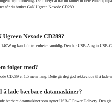
ligent strømfordeling. Dette betyr at når du kobler til flere enheter, ti
ygghet når du bruker GaN Ugreen Nexode CD289.
GaN Ugreen Nexode CD289?
140W og kan lade tre enheter samtidig. Den har USB-A og to USB-C po
om følger med?
CD289 er 1,5 meter lang. Dette gir deg god rekkevidde til å lade en
il å lade bærbare datamaskiner?
e bærbare datamaskiner som støtter USB-C Power Delivery. Den gir opp