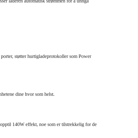
lpasser laderen automatisk strømmen for å unngå
rter, støtter hurtigladeprotokoller som Power
hetene dine hvor som helst.
til 140W effekt, noe som er tilstrekkelig for de