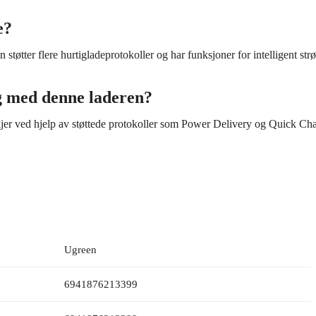
e?
 støtter flere hurtigladeprotokoller og har funksjoner for intelligent st
g med denne laderen?
ved hjelp av støttede protokoller som Power Delivery og Quick Charg
Ugreen
6941876213399