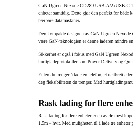
GaN Ugreen Nexode CD289 USB-A/2xUSB-C 140W veg
enheter samtidig. Dette gjør den perfekt for både 
bærbare datamaskiner.
Den kompakte designen av GaN Ugreen Nexode C
være GaN-teknologien er denne laderen mindre enn t
Sikkerhet er også i fokus med GaN Ugreen Nex
hurtigladeprotokoller som Power Delivery og Quick C
Enten du trenger å lade en telefon, et nettbre
deg fleksibiliteten du trenger. Med hurtigladingsmul
Rask lading for flere enhe
Rask lading for flere enheter er en av de mes
1,5m – hvit. Med muligheten til å lade tre enheter p