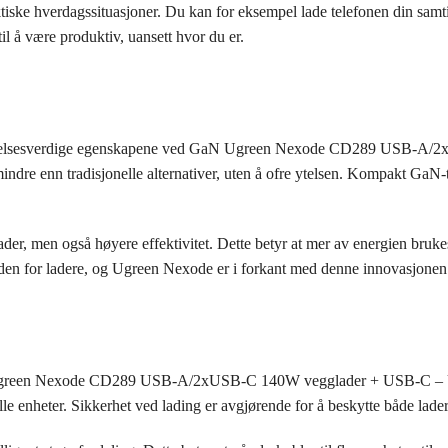
hektiske hverdagssituasjoner. Du kan for eksempel lade telefonen din samt
d til å være produktiv, uansett hvor du er.
erkelsesverdige egenskapene ved GaN Ugreen Nexode CD289 USB-A
dre enn tradisjonelle alternativer, uten å ofre ytelsen. Kompakt GaN-te
r, men også høyere effektivitet. Dette betyr at mer av energien brukes
en for ladere, og Ugreen Nexode er i forkant med denne innovasjonen
aN Ugreen Nexode CD289 USB-A/2xUSB-C 140W vegglader + USB-C – USB
lle enheter. Sikkerhet ved lading er avgjørende for å beskytte både lade