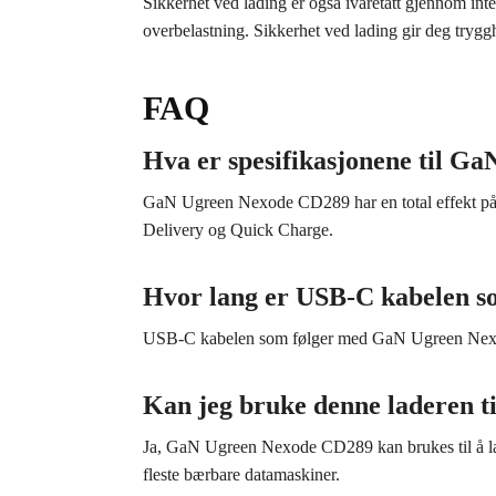
Sikkerhet ved lading er også ivaretatt gjennom intel
overbelastning. Sikkerhet ved lading gir deg tr
FAQ
Hva er spesifikasjonene til 
GaN Ugreen Nexode CD289 har en total effekt på 
Delivery og Quick Charge.
Hvor lang er USB-C kabelen s
USB-C kabelen som følger med GaN Ugreen Nexode 
Kan jeg bruke denne laderen t
Ja, GaN Ugreen Nexode CD289 kan brukes til å lad
fleste bærbare datamaskiner.