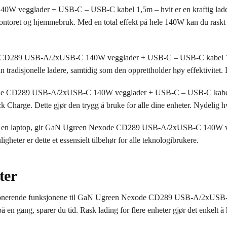
glader + USB-C – USB-C kabel 1,5m – hvit er en kraftig ladeløsnin
kontoret og hjemmebruk. Med en total effekt på hele 140W kan du raskt la
D289 USB-A/2xUSB-C 140W vegglader + USB-C – USB-C kabel 1,5m –
radisjonelle ladere, samtidig som den opprettholder høy effektivitet. D
ode CD289 USB-A/2xUSB-C 140W vegglader + USB-C – USB-C kabel 1,
harge. Dette gjør den trygg å bruke for alle dine enheter. Nydelig hvit
tt eller en laptop, gir GaN Ugreen Nexode CD289 USB-A/2xUSB-C 140W
igheter er dette et essensielt tilbehør for alle teknologibrukere.
ter
t imponerende funksjonene til GaN Ugreen Nexode CD289 USB-A/2xU
å en gang, sparer du tid. Rask lading for flere enheter gjør det enkelt å 