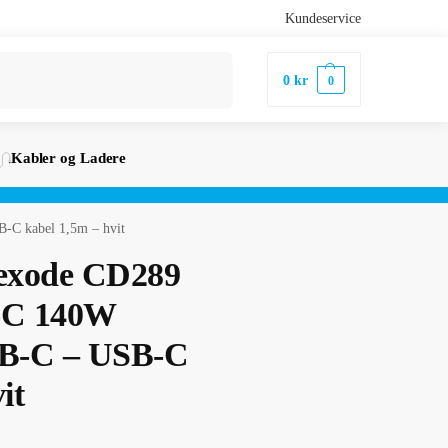
Kundeservice
Søk
0
kr
0
Kabler og Ladere
C kabel 1,5m – hvit
exode CD289
-C 140W
SB-C – USB-C
it