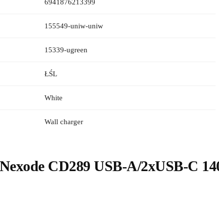
6941876213399
155549-uniw-uniw
15339-ugreen
ŁŚL
White
Wall charger
Nexode CD289 USB-A/2xUSB-C 140