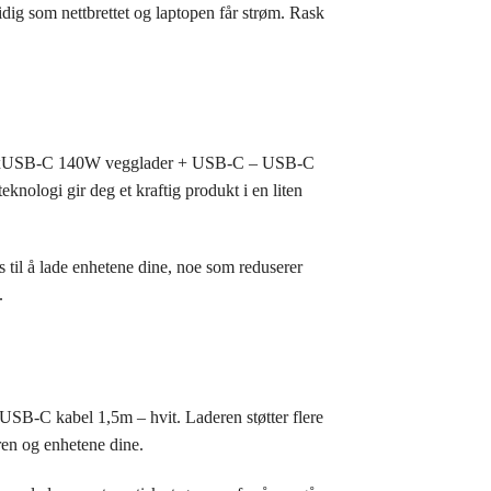
idig som nettbrettet og laptopen får strøm. Rask
/2xUSB-C 140W vegglader + USB-C – USB-C
knologi gir deg et kraftig produkt i en liten
 til å lade enhetene dine, noe som reduserer
.
-C kabel 1,5m – hvit. Laderen støtter flere
ren og enhetene dine.