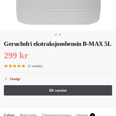
Geruchsfri ekstraksjonsbensin B-MAX 5L
299
kr
(
1
omtale)
Utsolgt
Gallery
Beskrivelse
Tilleggsinformasjon
Omtaler
1