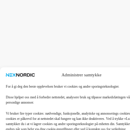
Administrer samtykke
For å gi deg den beste opplevelsen bruker vi cookies og andre sporingsteknologier.
Disse hjelper oss med å forbedre nettstedet, analysere bruk og tilpasse markedsføringen v
personlige annonser.
Vi bruker fire typer cookies: nødvendige, funksjonelle, analytiske og annonserings cooki
cookies er påkrevd for at nettstedet skal fungere og kan ikke deaktiveres. Ved å trykke «
samtykker du i at vi lagrer cookies og andre sporingsteknologier på enheten din. Samtykket 
endres når som helst via dine cookie-innstillinger eller ved å kontakte oss for veiledning.