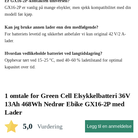
Er GX16-2P-kontakten universell?
GX16-2P er vanlig på mange elsykler, men sjekk kompatibilitet med din
modell før kjøp.
Kan jeg bruke annen lader enn den medfølgende?
For batteriets levetid og sikkerhet anbefaler vi kun original 42 V/2 A-
lader.
Hvordan vedlikeholde batteriet ved langtidslagring?
Oppbevar tørt ved 15–25 °C, med 40–60 % ladetilstand for optimal
kapasitet over tid.
1 omtale for
Green Cell Elsykkelbatteri 36V
13Ah 468Wh Nedrør Ebike GX16-2P med
Lader
5,0
Vurdering
Legg til en anmeldelse