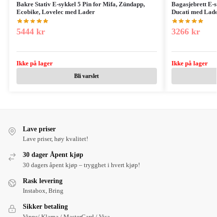
Bakre Stativ E-sykkel 5 Pin for Mifa, Zündapp,
Bagasjebrett E-sy
Ecobike, Lovelec med Lader
Ducati med Lad
5444
kr
3266
kr
Ikke på lager
Ikke på lager
Bli varslet
Lave priser
Lave priser, høy kvalitet!
30 dager Åpent kjøp
30 dagers åpent kjøp – trygghet i hvert kjøp!
Rask levering
Instabox, Bring
Sikker betaling
Vipps/ Klarna / MasterCard / Visa